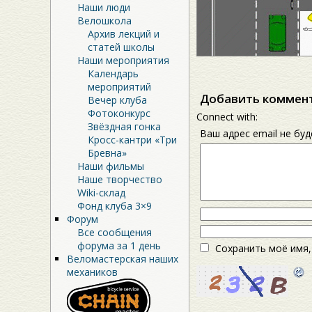
Наши люди
Велошкола
Архив лекций и
статей школы
Наши мероприятия
Календарь
мероприятий
Добавить коммен
Вечер клуба
Фотоконкурс
Connect with:
Звёздная гонка
Ваш адрес email не бу
Кросс-кантри «Три
Бревна»
Наши фильмы
Наше творчество
Wiki-склад
Фонд клуба 3×9
Форум
Все сообщения
форума за 1 день
Сохранить моё имя,
Веломастерская наших
механиков