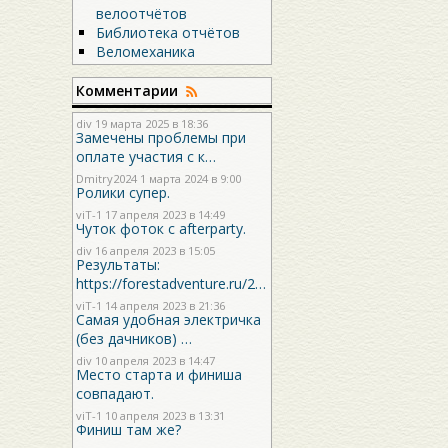
велоотчётов
Библиотека отчётов
Веломеханика
Комментарии
div
19 марта 2025 в 18:36
Замечены проблемы при
оплате участия с к…
Dmitry2024
1 марта 2024 в 9:00
Ролики супер.
viT-1
17 апреля 2023 в 14:49
Чуток фоток с afterparty.
div
16 апреля 2023 в 15:05
Результаты:
https://forestadventure.ru/2…
viT-1
14 апреля 2023 в 21:36
Самая удобная электричка
(без дачников) …
div
10 апреля 2023 в 14:47
Место старта и финиша
совпадают.
viT-1
10 апреля 2023 в 13:31
Финиш там же?