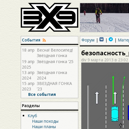
События
Форум
Мате
18 апр
Весна! Велосипед!
безопасность_
Звёздная гонка
div
9 марта 2013 в 23:02
2026!
19 апр
Звёздная гонка ’25
2025
13 апр
Звёздная гонка
2024
2024
15 апр
ЗВЕЗДНАЯ ГОНКА
2023
’23
Все события
Разделы
Клуб
Наши походы
Наши планы