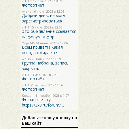
viT-1
17 июля 2022 в 18:09
Фотоотчёт
Алена 16 июня 2022 в 12:05
Добрый день, не могу
зарегистрироваться …
viT-1
15 июня 2022 в 22:03
Это объявление ссылается
на форум, а фор…
Yoga145
14 июня 2022 в 19:06
Всем привет!:) Какая
погода ожидается …
welsh
25 мая 2022 в 11:39
Группа набрана, запись
закрыта.
viT-1
23 мая 2022 в 21:10
Фотоотчёт
viT-1
21 марта 2022 в 11:56
Фотоотчёт
Kostiam
11 ноября 2021 в 1:07
Фотки в т.ч. тут -
https://3x9.ru/forum/…
Добавьте нашу кнопку на
Ваш сайт