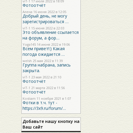
viT-1
17 июля 2022 в 18:09
Фотоотчёт
Алена 16 июня 2022 в 12:05
Добрый день, не могу
зарегистрироваться …
viT-1
15 июня 2022 в 22:03
Это объявление ссылается
на форум, а фор…
Yoga145
14 июня 2022 в 19:06
Всем привет!:) Какая
погода ожидается …
welsh
25 мая 2022 в 11:39
Группа набрана, запись
закрыта.
viT-1
23 мая 2022 в 21:10
Фотоотчёт
viT-1
21 марта 2022 в 11:56
Фотоотчёт
Kostiam
11 ноября 2021 в 1:07
Фотки в т.ч. тут -
https://3x9.ru/forum/…
Добавьте нашу кнопку на
Ваш сайт