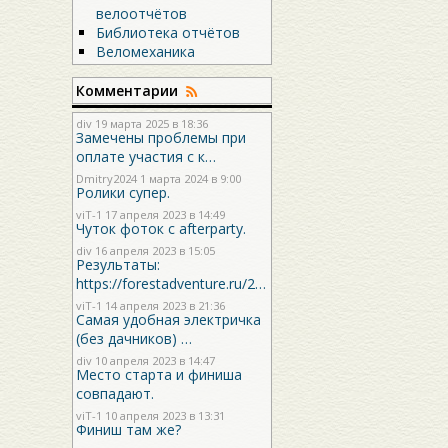
велоотчётов
Библиотека отчётов
Веломеханика
Комментарии
div
19 марта 2025 в 18:36
Замечены проблемы при
оплате участия с к…
Dmitry2024
1 марта 2024 в 9:00
Ролики супер.
viT-1
17 апреля 2023 в 14:49
Чуток фоток с afterparty.
div
16 апреля 2023 в 15:05
Результаты:
https://forestadventure.ru/2…
viT-1
14 апреля 2023 в 21:36
Самая удобная электричка
(без дачников) …
div
10 апреля 2023 в 14:47
Место старта и финиша
совпадают.
viT-1
10 апреля 2023 в 13:31
Финиш там же?