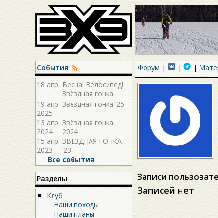
События
Форум
Мате
18 апр
Весна! Велосипед!
Звёздная гонка
2026!
19 апр
Звёздная гонка ’25
2025
13 апр
Звёздная гонка
2024
2024
15 апр
ЗВЕЗДНАЯ ГОНКА
2023
’23
Все события
Записи пользовате
Разделы
Записей нет
Клуб
Наши походы
Наши планы