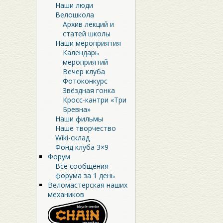
Наши люди
Велошкола
Архив лекций и
статей школы
Наши мероприятия
Календарь
мероприятий
Вечер клуба
Фотоконкурс
Звёздная гонка
Кросс-кантри «Три
Бревна»
Наши фильмы
Наше творчество
Wiki-склад
Фонд клуба 3×9
Форум
Все сообщения
форума за 1 день
Веломастерская наших
механиков