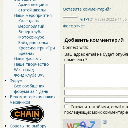
Архив лекций и
Оставите комментарий?
статей школы
Наши мероприятия
viT-1
21 марта 2022 в 11:56
Календарь
Фотоотчёт
мероприятий
Вечер клуба
Фотоконкурс
Добавить комментарий
Звёздная гонка
Connect with:
Кросс-кантри «Три
Бревна»
Ваш адрес email не будет опубл
Наши фильмы
помечены
*
Наше творчество
Wiki-склад
Фонд клуба 3×9
Форум
Все сообщения
форума за 1 день
Веломастерская наших
механиков
Сохранить моё имя, email и 
последующих моих комментарие
Советы по выбору