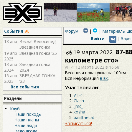
События
Форум
Материалы ш
Войти
|
|
Заре
18 апр
Весна! Велосипед!
Звёздная гонка
87-8
19 марта 2022
2026!
19 апр
Звёздная гонка ’25
2025
километре сто»
13 апр
Звёздная гонка
viT-1
12 марта 2022 в 16:58
2024
2024
Весенняя покатушка на 100км.
15 апр
ЗВЕЗДНАЯ ГОНКА
Вся информация
в вк
.
2023
’23
Все события
Участвовали:
viT-1
Разделы
Clash
_mc_
Клуб
kozha
Наши походы
basilthecat
Наши планы
Записаться!
Наши люди
Велошкола