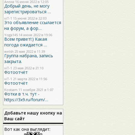
Алена 16 июня 2022 в 12:05
Добрый день, не могу
зарегистрироваться …
viT-1
15 июня 2022 в 22:03
Это объявление ссылается
на форум, а фор…
Yoga145
14 июня 2022 в 19:06
Всем привет!:) Какая
погода ожидается …
welsh
25 мая 2022 в 11:39
Группа набрана, запись
закрыта.
viT-1
23 мая 2022 в 21:10
Фотоотчёт
viT-1
21 марта 2022 в 11:56
Фотоотчёт
Kostiam
11 ноября 2021 в 1:07
Фотки в т.ч. тут -
https://3x9.ru/forum/…
Добавьте нашу кнопку на
Ваш сайт
Вот как она выглядит: