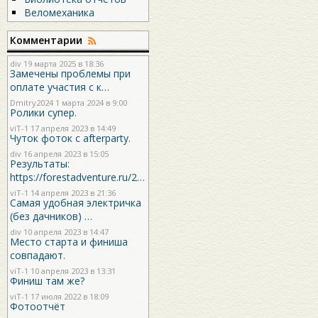
Веломеханика
Комментарии
div
19 марта 2025 в 18:36
Замечены проблемы при
оплате участия с к…
Dmitry2024
1 марта 2024 в 9:00
Ролики супер.
viT-1
17 апреля 2023 в 14:49
Чуток фоток с afterparty.
div
16 апреля 2023 в 15:05
Результаты:
https://forestadventure.ru/2…
viT-1
14 апреля 2023 в 21:36
Самая удобная электричка
(без дачников) …
div
10 апреля 2023 в 14:47
Место старта и финиша
совпадают.
viT-1
10 апреля 2023 в 13:31
Финиш там же?
viT-1
17 июля 2022 в 18:09
Фотоотчёт