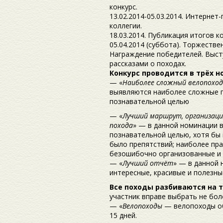
конкурс.
13.02.2014-05.03.2014. Интернет
коллегии.
18.03.2014. Публикация итогов к
05.04.2014 (суббота). Торжестве
Награждение победителей. Выст
рассказами о походах.
Конкурс проводится в трёх н
— «
Наиболее сложный велопоход
выявляются наиболее сложные п
познавательной целью
— «
Лучший маршрут, организация
похода
» — в данной номинации 
познавательной целью, хотя бы 
было препятствий; наиболее пра
безошибочно организованные и 
— «
Лучший отчёт
» — в данной
интересные, красивые и полезны
Все походы разбиваются на т
участник вправе выбрать не боле
— «
Велопоходы
— велопоходы о
15 дней.