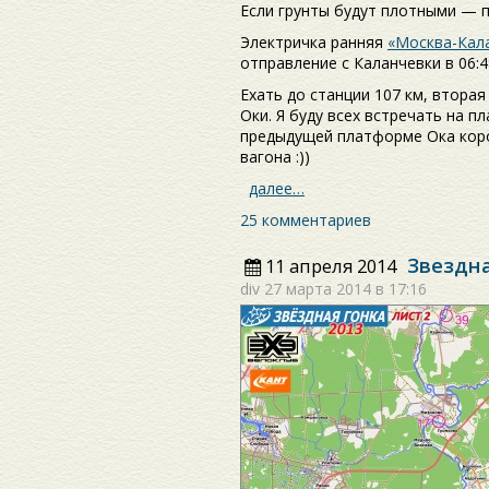
Если грунты будут плотными — 
Электричка ранняя
«Москва-Кала
отправление с Каланчевки в 06:4
Ехать до станции 107 км, вторая
Оки. Я буду всех встречать на п
предыдущей платформе Ока коро
вагона :))
далее…
25 комментариев
Звездна
11 апреля 2014
div
27 марта 2014 в 17:16