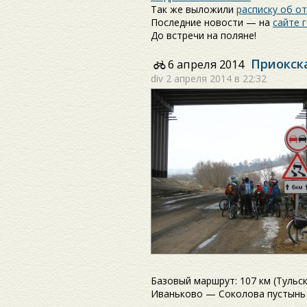
Так же выложили
расписку об о
Последние новости — на
сайте 
До встречи на поляне!
Приокск
6 апреля 2014
div
2 апреля 2014 в 22:32
Базовый маршрут: 107 км (Туль
Иваньково — Соколова пустынь