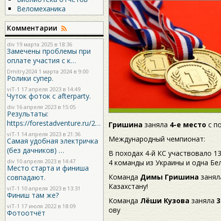
Веломеханика
Комментарии
div
19 марта 2025 в 18:36
Замечены проблемы при
оплате участия с к…
Dmitry2024
1 марта 2024 в 9:00
Ролики супер.
viT-1
17 апреля 2023 в 14:49
Чуток фоток с afterparty.
div
16 апреля 2023 в 15:05
Результаты:
https://forestadventure.ru/2…
Гришина
заняла
4-е место
с п
viT-1
14 апреля 2023 в 21:36
Международный чемпионат:
Самая удобная электричка
(без дачников) …
В походах 4-й КС участвовало 13
div
10 апреля 2023 в 14:47
4 команды из Украины и одна Бе
Место старта и финиша
Команда
Димы Гришина
занял
совпадают.
Казахстану!
viT-1
10 апреля 2023 в 13:31
Финиш там же?
Команда
Лёши Кузова
заняла
3
viT-1
17 июля 2022 в 18:09
ову
Фотоотчёт