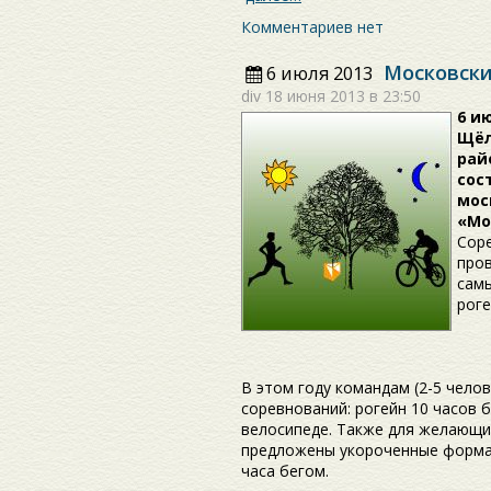
Комментариев нет
Московски
6 июля 2013
div
18 июня 2013 в 23:50
6 и
Щёл
рай
сос
мос
«Мо
Сор
пров
сам
роге
В этом году командам (2-5 чело
соревнований: рогейн 10 часов б
велосипеде. Также для желающи
предложены укороченные форматы
часа бегом.