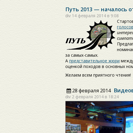
Путь 2013 — началось о
div
14 февраля 2014 в 9:08
Старто
голосо
интерес
симпат
Предла
номинан
за самых-самых.
А
представительное жюри
между
оценкой походов в основных но
Желаем всем приятного чтения!
Видеов
28 февраля 2014
div
2 февраля 2014 в 18:24