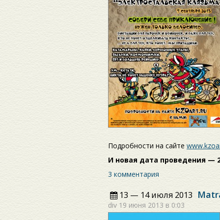
Подробности на сайте
www.kzoar
И новая дата проведения — 2
3 комментария
Matr
13 — 14 июля 2013
div
19 июня 2013 в 0:03