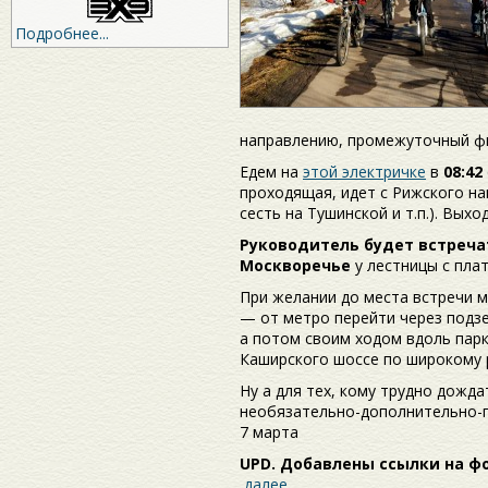
Подробнее...
направлению, промежуточный ф
Едем на
этой электричке
в
08:42
проходящая, идет с Рижского н
сесть на Тушинской и т.п.). Вы
Руководитель будет встреча
Москворечье
у лестницы с пла
При желании до места встречи 
— от метро перейти через подз
а потом своим ходом вдоль парк
Каширского шоссе по широкому 
Ну а для тех, кому трудно дожд
необязательно-дополнительно-п
7 марта
UPD. Добавлены ссылки на ф
далее…