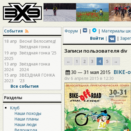
События
Форум
Материалы ш
Войти
|
|
Заре
18 апр
Весна! Велосипед!
Звёздная гонка
Записи пользователя div
2026!
19 апр
Звёздная гонка ’25
2025
←
1
2
3
4
5
→
13 апр
Звёздная гонка
2024
2024
BIKE-o
30 — 31 мая 2015
15 апр
ЗВЕЗДНАЯ ГОНКА
div
6 апреля 2015 в 12:30
2023
’23
Все события
Разделы
Клуб
Наши походы
Наши планы
Наши люди
Велошкола