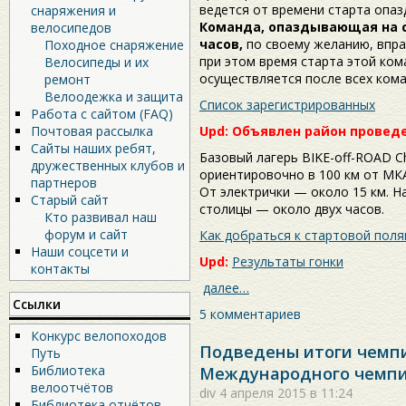
ведется от времени старта опа
снаряжения и
Команда, опаздывающая на с
велосипедов
часов,
по своему желанию, впра
Походное снаряжение
при этом время старта этой ком
Велосипеды и их
осуществляется после всех кома
ремонт
Велоодежка и защита
Список зарегистрированных
Работа с сайтом (FAQ)
Upd: Объявлен район проведе
Почтовая рассылка
Сайты наших ребят,
Базовый лагерь BIKE-off-ROAD C
дружественных клубов и
ориентировочно в 100 км от МК
партнеров
От электрички — около 15 км. Н
Старый сайт
столицы — около двух часов.
Кто развивал наш
форум и сайт
Как добраться к стартовой поля
Наши соцсети и
Upd:
Результаты гонки
контакты
далее…
Ссылки
5 комментариев
Конкурс велопоходов
Подведены итоги чемпи
Путь
Библиотека
Международного чемпио
велоотчётов
div
4 апреля 2015 в 11:24
Библиотека отчётов