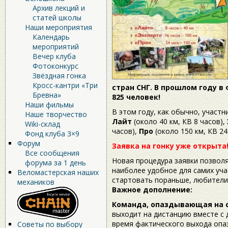
Архив лекций и
статей школы
Наши мероприятия
Календарь
мероприятий
Вечер клуба
Фотоконкурс
Звёздная гонка
Кросс-кантри «Три
стран СНГ. В прошлом году 
Бревна»
825 человек!
Наши фильмы
В этом году, как обычно, участни
Наше творчество
Лайт
(около 40 км, КВ 8 часов),
Wiki-склад
часов),
Про
(около 150 км, КВ 24 
Фонд клуба 3×9
Форум
Заявка на гонку уже открыта
Все сообщения
Новая процедура заявки позвол
форума за 1 день
наиболее удобное для самих уч
Веломастерская наших
стартовать пораньше, любители
механиков
Важное дополнение:
Команда, опаздывающая на 
выходит на дистанцию вместе с
время фактического выхода оп
Советы по выбору