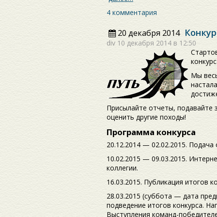
4 комментария
Конкур
20 декабря 2014
div
10 декабря 2014 в 12:50
Старто
конкурс
Мы весь
настала
достиж
Присылайте отчеты, подавайте з
оценить другие походы!
Программа конкурса
20.12.2014 — 02.02.2015. Подача 
10.02.2015 — 09.03.2015. Интерн
коллегии.
16.03.2015. Публикация итогов к
28.03.2015 (суббота — дата пре
подведение итогов конкурса. На
Выступления команд-победителе