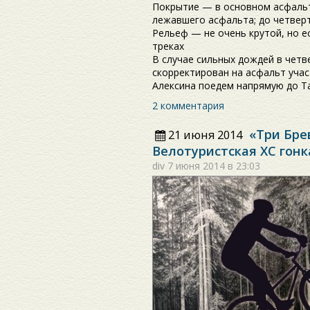
Покрытие — в основном асфальт,
лежавшего асфальта; до четвер
Рельеф — не очень крутой, но е
треках
В случае сильных дождей в четв
скорректирован на асфальт учас
Алексина поедем напрямую до Т
2 комментария
«Три Бр
21 июня 2014
Велотуристская ХС гонк
div
7 июня 2014 в 23:03