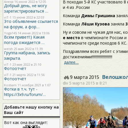
В походах 5-й КС участвовало 8 
Алена 16 июня 2022 в 12:05
Добрый день, не могу
и 4 из .России
зарегистрироваться …
Команда
Димы Гришина
заня
viT-1
15 июня 2022 в 22:03
Это объявление ссылается
Команда
Лёши Кузова
заняла
3
на форум, а фор…
Ну и совсем не чужая для нас, 
Yoga145
14 июня 2022 в 19:06
Всем привет!:) Какая
е место
в чемпионате России и
погода ожидается …
чемпионате среди походов 6 КС. 
welsh
25 мая 2022 в 11:39
Поздравляем всех ребят с этим
Группа набрана, запись
достижениями!!!!!!!!!!!!!!!!!!!!!!!!
закрыта.
далее…
viT-1
23 мая 2022 в 21:10
Фотоотчёт
viT-1
21 марта 2022 в 11:56
Велошкол
9 марта 2015
Фотоотчёт
div
5 марта 2015 в 8:21
Kostiam
11 ноября 2021 в 1:07
Фотки в т.ч. тут -
https://3x9.ru/forum/…
Добавьте нашу кнопку на
Ваш сайт
Вот как она выглядит: