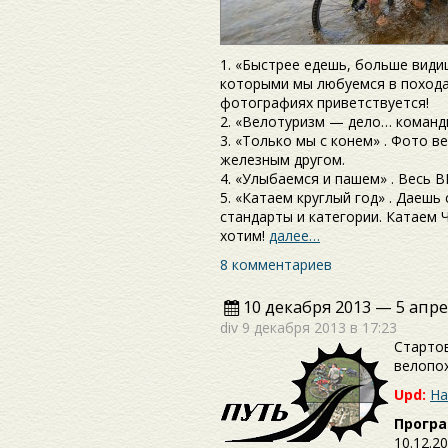
1. «Быстрее едешь, больше видиш
которыми мы любуемся в похода
фотографиях приветствуется!
2. «Велотуризм — дело… команд
3. «Только мы с конем» . Фото в
железным другом.
4. «Улыбаемся и пашем» . Весь 
5. «Катаем круглый год» . Даешь
стандарты и категории. Катаем 
хотим!
далее…
8 комментариев
10 декабря 2013 — 5 апре
div
9 декабря 2013 в 17:23
Стартов
велопо
Upd:
На
Програ
10.12.2