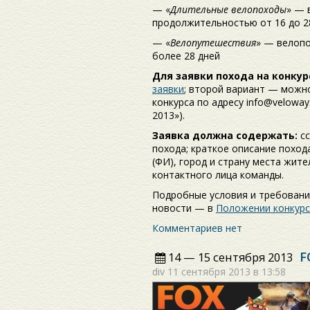
— «
Длительные велопоходы
» — 
продолжительностью от 16 до 28
— «
Велопутешествия
» — велоп
более 28 дней
Для заявки похода на конкур
заявки
; второй вариант — можн
конкурса по адресу info@velowa
2013»).
Заявка должна содержать:
сс
похода; краткое описание поход
(ФИ), город и страну места жите
контактного лица команды.
Подробные условия и требовани
новости — в
Положении конкурс
Комментариев нет
F
14 — 15 сентября 2013
div
11 сентября 2013 в 13:58