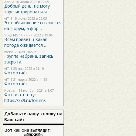
Алена 16 июня 2022 в 12:05
Добрый день, не могу
зарегистрироваться …
viT-1
15 июня 2022 в 22:03
Это объявление ссылается
на форум, а фор…
Yoga145
14 июня 2022 в 19:06
Всем привет!:) Какая
погода ожидается …
welsh
25 мая 2022 в 11:39
Группа набрана, запись
закрыта.
viT-1
23 мая 2022 в 21:10
Фотоотчёт
viT-1
21 марта 2022 в 11:56
Фотоотчёт
Kostiam
11 ноября 2021 в 1:07
Фотки в т.ч. тут -
https://3x9.ru/forum/…
Добавьте нашу кнопку на
Ваш сайт
Вот как она выглядит: