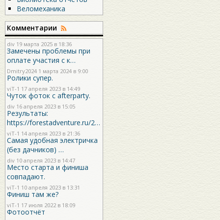
Веломеханика
Комментарии
div
19 марта 2025 в 18:36
Замечены проблемы при
оплате участия с к…
Dmitry2024
1 марта 2024 в 9:00
Ролики супер.
viT-1
17 апреля 2023 в 14:49
Чуток фоток с afterparty.
div
16 апреля 2023 в 15:05
Результаты:
https://forestadventure.ru/2…
viT-1
14 апреля 2023 в 21:36
Самая удобная электричка
(без дачников) …
div
10 апреля 2023 в 14:47
Место старта и финиша
совпадают.
viT-1
10 апреля 2023 в 13:31
Финиш там же?
viT-1
17 июля 2022 в 18:09
Фотоотчёт