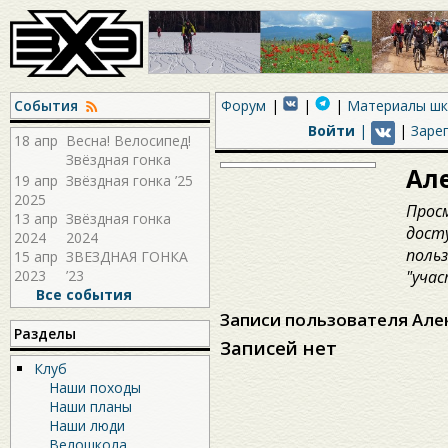
События
Форум
Материалы ш
Войти
|
|
Заре
18 апр
Весна! Велосипед!
Звёздная гонка
Ал
2026!
19 апр
Звёздная гонка ’25
2025
Прос
13 апр
Звёздная гонка
дост
2024
2024
поль
15 апр
ЗВЕЗДНАЯ ГОНКА
2023
’23
"учас
Все события
Записи пользователя Але
Разделы
Записей нет
Клуб
Наши походы
Наши планы
Наши люди
Велошкола