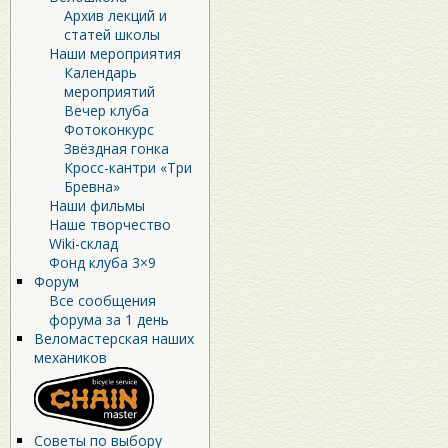
Архив лекций и
статей школы
Наши мероприятия
Календарь
мероприятий
Вечер клуба
Фотоконкурс
Звёздная гонка
Кросс-кантри «Три
Бревна»
Наши фильмы
Наше творчество
Wiki-склад
Фонд клуба 3×9
Форум
Все сообщения
форума за 1 день
Веломастерская наших
механиков
Советы по выбору