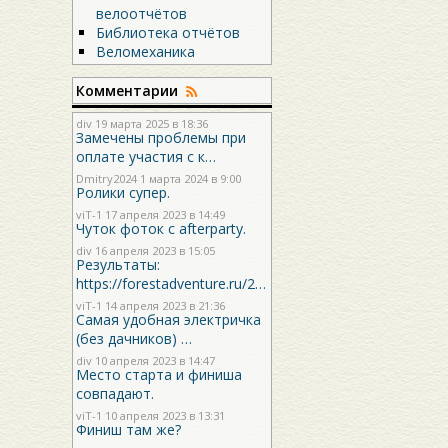
велоотчётов
Библиотека отчётов
Веломеханика
Комментарии
div
19 марта 2025 в 18:36
Замечены проблемы при
оплате участия с к…
Dmitry2024
1 марта 2024 в 9:00
Ролики супер.
viT-1
17 апреля 2023 в 14:49
Чуток фоток с afterparty.
div
16 апреля 2023 в 15:05
Результаты:
https://forestadventure.ru/2…
viT-1
14 апреля 2023 в 21:36
Самая удобная электричка
(без дачников) …
div
10 апреля 2023 в 14:47
Место старта и финиша
совпадают.
viT-1
10 апреля 2023 в 13:31
Финиш там же?