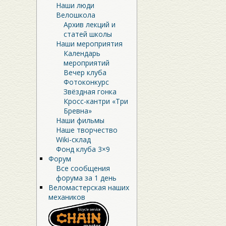
Наши люди
Велошкола
Архив лекций и
статей школы
Наши мероприятия
Календарь
мероприятий
Вечер клуба
Фотоконкурс
Звёздная гонка
Кросс-кантри «Три
Бревна»
Наши фильмы
Наше творчество
Wiki-склад
Фонд клуба 3×9
Форум
Все сообщения
форума за 1 день
Веломастерская наших
механиков