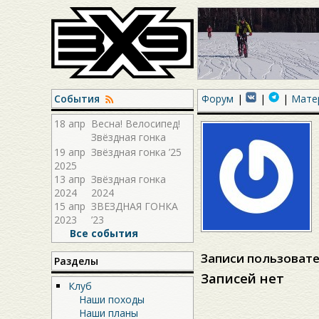
События
Форум
Мате
18 апр
Весна! Велосипед!
Звёздная гонка
2026!
19 апр
Звёздная гонка ’25
2025
13 апр
Звёздная гонка
2024
2024
15 апр
ЗВЕЗДНАЯ ГОНКА
2023
’23
Все события
Записи пользовате
Разделы
Записей нет
Клуб
Наши походы
Наши планы