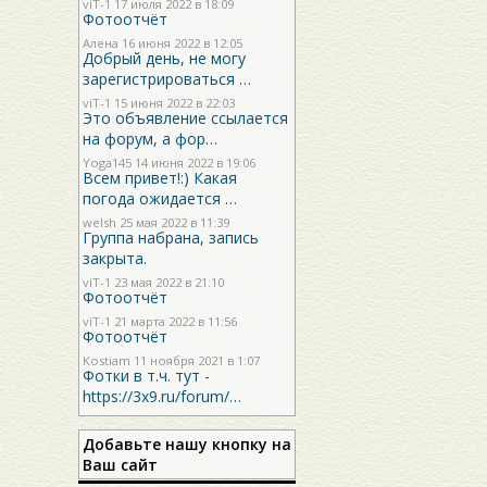
viT-1
17 июля 2022 в 18:09
Фотоотчёт
Алена 16 июня 2022 в 12:05
Добрый день, не могу
зарегистрироваться …
viT-1
15 июня 2022 в 22:03
Это объявление ссылается
на форум, а фор…
Yoga145
14 июня 2022 в 19:06
Всем привет!:) Какая
погода ожидается …
welsh
25 мая 2022 в 11:39
Группа набрана, запись
закрыта.
viT-1
23 мая 2022 в 21:10
Фотоотчёт
viT-1
21 марта 2022 в 11:56
Фотоотчёт
Kostiam
11 ноября 2021 в 1:07
Фотки в т.ч. тут -
https://3x9.ru/forum/…
Добавьте нашу кнопку на
Ваш сайт