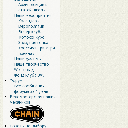
Архив лекций и
статей школы
Наши мероприятия
Календарь
мероприятий
Вечер клуба
Фотоконкурс
Звёздная гонка
Кросс-кантри «Три
Бревна»
Наши фильмы
Наше творчество
Wiki-склад
Фонд клуба 3×9
Форум
Все сообщения
форума за 1 день
Веломастерская наших
механиков
Советы по выбору