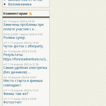
Веломеханика
Комментарии
div
19 марта 2025 в 18:36
Замечены проблемы при
оплате участия с к…
Dmitry2024
1 марта 2024 в 9:00
Ролики супер.
viT-1
17 апреля 2023 в 14:49
Чуток фоток с afterparty.
div
16 апреля 2023 в 15:05
Результаты:
https://forestadventure.ru/2…
viT-1
14 апреля 2023 в 21:36
Самая удобная электричка
(без дачников) …
div
10 апреля 2023 в 14:47
Место старта и финиша
совпадают.
viT-1
10 апреля 2023 в 13:31
Финиш там же?
viT-1
17 июля 2022 в 18:09
Фотоотчёт