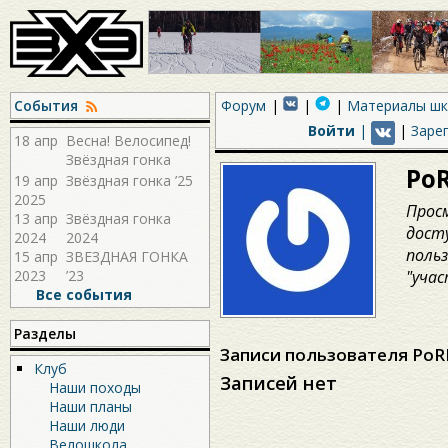
События
Форум
Материалы ш
Войти
|
|
Заре
18 апр
Весна! Велосипед!
Звёздная гонка
Po
2026!
19 апр
Звёздная гонка ’25
2025
Прос
13 апр
Звёздная гонка
дост
2024
2024
поль
15 апр
ЗВЕЗДНАЯ ГОНКА
2023
’23
"учас
Все события
Разделы
Записи пользователя Po
Клуб
Записей нет
Наши походы
Наши планы
Наши люди
Велошкола