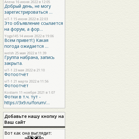
Алена 16 июня 2022 в 12:05
Добрый день, не могу
зарегистрироваться …
viT-1
15 июня 2022 в 22:03
Это объявление ссылается
на форум, а фор…
Yoga145
14 июня 2022 в 19:06
Всем привет!:) Какая
погода ожидается …
welsh
25 мая 2022 в 11:39
Группа набрана, запись
закрыта.
viT-1
23 мая 2022 в 21:10
Фотоотчёт
viT-1
21 марта 2022 в 11:56
Фотоотчёт
Kostiam
11 ноября 2021 в 1:07
Фотки в т.ч. тут -
https://3x9.ru/forum/…
Добавьте нашу кнопку на
Ваш сайт
Вот как она выглядит: