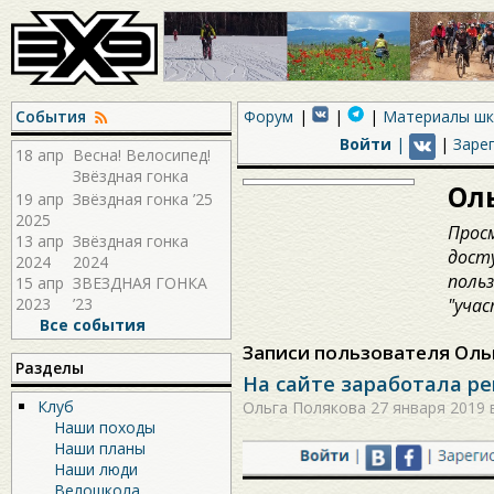
События
Форум
Материалы ш
Войти
|
|
Заре
18 апр
Весна! Велосипед!
Звёздная гонка
Ол
2026!
19 апр
Звёздная гонка ’25
2025
Прос
13 апр
Звёздная гонка
дост
2024
2024
поль
15 апр
ЗВЕЗДНАЯ ГОНКА
2023
’23
"учас
Все события
Записи пользователя Оль
Разделы
На сайте заработала рег
Клуб
Ольга Полякова
27 января 2019 в
Наши походы
Наши планы
Наши люди
Велошкола