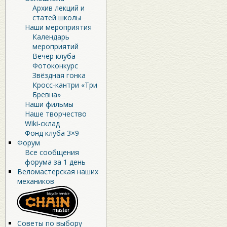
Архив лекций и
статей школы
Наши мероприятия
Календарь
мероприятий
Вечер клуба
Фотоконкурс
Звёздная гонка
Кросс-кантри «Три
Бревна»
Наши фильмы
Наше творчество
Wiki-склад
Фонд клуба 3×9
Форум
Все сообщения
форума за 1 день
Веломастерская наших
механиков
Советы по выбору