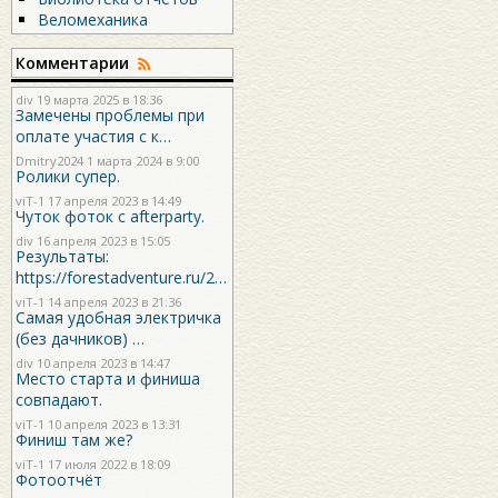
Веломеханика
Комментарии
div
19 марта 2025 в 18:36
Замечены проблемы при
оплате участия с к…
Dmitry2024
1 марта 2024 в 9:00
Ролики супер.
viT-1
17 апреля 2023 в 14:49
Чуток фоток с afterparty.
div
16 апреля 2023 в 15:05
Результаты:
https://forestadventure.ru/2…
viT-1
14 апреля 2023 в 21:36
Самая удобная электричка
(без дачников) …
div
10 апреля 2023 в 14:47
Место старта и финиша
совпадают.
viT-1
10 апреля 2023 в 13:31
Финиш там же?
viT-1
17 июля 2022 в 18:09
Фотоотчёт