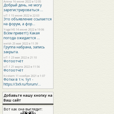
Алена 16 июня 2022 в 12:05
Добрый день, не могу
зарегистрироваться …
viT-1
15 июня 2022 в 22:03
Это объявление ссылается
на форум, а фор…
Yoga145
14 июня 2022 в 19:06
Всем привет!:) Какая
погода ожидается …
welsh
25 мая 2022 в 11:39
Группа набрана, запись
закрыта.
viT-1
23 мая 2022 в 21:10
Фотоотчёт
viT-1
21 марта 2022 в 11:56
Фотоотчёт
Kostiam
11 ноября 2021 в 1:07
Фотки в т.ч. тут -
https://3x9.ru/forum/…
Добавьте нашу кнопку на
Ваш сайт
Вот как она выглядит: