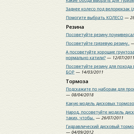
Какие обода выбрать для туриз
Заднее колесо под велорюкзак (
Помогите выбрать КОЛЕСО
—
2
Резина
Посоветуйте резину поуниверса
Посоветуйте грязевую резину..
А посоветуйте хорошие грунтоза
нормально катили?
—
12/07/201
Посоветуйте резину для похода п
БОР
—
14/03/2011
Тормоза
Подскажите по наборам для про
—
08/04/2018
Какую модель дисковых тормозо
Народ, посоветуйте модель дис
таких, чтобы..
—
26/07/2011
Гидравлический дисковый тормо
—
04/09/2012