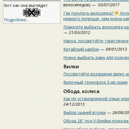
велосипедов) —
03/07/2017
Вот как она выглядит:
Где покупать велосипед?
Хочу
немного попроще, чем нужна на
Подробнее...
Помогите выбрать велосипед на 
—
21/03/2012
Народ, посоветуйте туристическ
Китайский карбон
—
09/01/2013
Нужно выбрать раму для походн
Вилки
Посоветуйте воздушную вилку дл
Вилочный технофлуд 3-ая серия
Обода, колеса
Как по установленной спице опр
24/12/2013
Выбор задней втулки
—
26/08/2
Обода 28″ под V-брейки подска