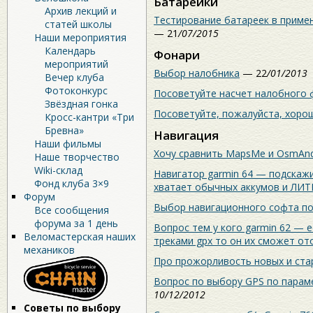
Батарейки
Архив лекций и
Тестирование батареек в приме
статей школы
— 21
/07/2015
Наши мероприятия
Календарь
Фонари
мероприятий
Выбор налобника
— 22
/01/2013
Вечер клуба
Фотоконкурс
Посоветуйте насчет налобного
Звёздная гонка
Посоветуйте, пожалуйста, хоро
Кросс-кантри «Три
Бревна»
Навигация
Наши фильмы
Хочу сравнить MapsMe и OsmAn
Наше творчество
Wiki-склад
Навигатор garmin 64 — подскажи
Фонд клуба 3×9
хватает обычных аккумов и ЛИ
Форум
Выбор навигационного софта по
Все сообщения
форума за 1 день
Вопрос тем у кого garmin 62 — е
Веломастерская наших
треками gpx то он их сможет от
механиков
Про прожорливость новых и ста
Вопрос по выбору GPS по парам
10/12/2012
Советы по выбору