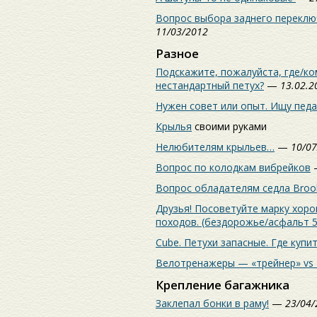
Вопрос выбора заднего переклю
11/03/2012
Разное
Подскажите, пожалуйста, где/к
нестандартный петух?
—
13.02.2
Нужен совет или опыт. Ищу пед
Крылья
своими руками
Нелюбителям крыльев…
—
10/07
Вопрос по колодкам вибрейков
Вопрос обладателям седла Broo
Друзья! Посоветуйте марку хор
походов. (бездорожье/асфальт 
Cube. Петухи запасные. Где купи
Велотренажеры — «трейнер» vs
Крепление багажника
Заклепал бонки в раму!
—
23/04/