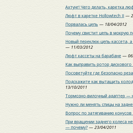
Ахтунг! Чего делать, каретка лю
Люфт в каретке Hollowtech II
—
Порвалась цепь
—
18/04/2012
Почему свистит цепь в мокрую п
Новый переклюк-цепь-кассета, а
—
11/03/2012
Люфт кассеты на барабане
—
06
Как выправить ротор дискового
Посоветуйте где безопасно рез
Подскажите как вытащить колодк
13/10/2011
Тормозно-вилочный адаптер — 
Нужно ли менять спицы на задне
Вопрос по затягиванию конусов
При вращении заднего колеса н
— почему?
—
23/04/2011