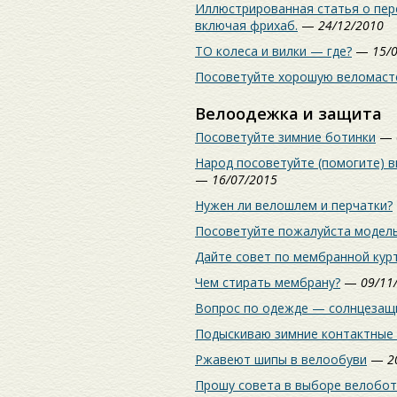
Иллюстрированная статья о пере
включая фрихаб.
—
24/12/2010
ТО колеса и вилки — где?
—
15/
Посоветуйте хорошую веломаст
Велоодежка и защита
Посоветуйте зимние ботинки
—
Народ посоветуйте (помогите) 
—
16/07/2015
Нужен ли велошлем и перчатки?
Посоветуйте пожалуйста модель
Дайте совет по мембранной кур
Чем стирать мембрану?
—
09/11
Вопрос по одежде — солнцезащ
Подыскиваю зимние контактные
Ржавеют шипы в велообуви
—
2
Прошу совета в выборе велобот