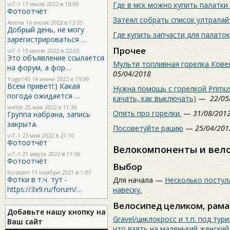
Где в мск можно купить палатки
viT-1
17 июля 2022 в 18:09
Фотоотчёт
Затеял собрать список ултралай
Алена 16 июня 2022 в 12:05
Добрый день, не могу
Где купить запчасти для палаток
зарегистрироваться …
Прочее
viT-1
15 июня 2022 в 22:03
Это объявление ссылается
Мульти топливная горелка Ковея
на форум, а фор…
05/04/2018
Yoga145
14 июня 2022 в 19:06
Всем привет!:) Какая
Нужна помощь с горелкой Primus 
погода ожидается …
качать, как выключать)
—
22/05
welsh
25 мая 2022 в 11:39
Опять про горелки.
—
31/08/201
Группа набрана, запись
закрыта.
Посоветуйте рацию
—
25/04/201
viT-1
23 мая 2022 в 21:10
Фотоотчёт
Велокомпоненты и вел
viT-1
21 марта 2022 в 11:56
Фотоотчёт
Выбор
Kostiam
11 ноября 2021 в 1:07
Фотки в т.ч. тут -
Для начала —
Несколько постул
https://3x9.ru/forum/…
навеску
.
Велосипед целиком, рама
Добавьте нашу кнопку на
Gravel/циклокросс и т.п. под тур
Ваш сайт
что взять на маленький женский