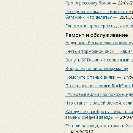
Про впрессовку бонок
—
22/01/
Потеряна «гайка» — гильза с ре
багажник. Что делать?
—
29/05/
Где можно просверлить дырки п
Ремонт и обслуживание
Надувалка бескамерки своими р
Гнутый тормозной диск — как ег
Вынуть SPD-шипы с сорваными 
Вопросец по вилочному маслу
Помогите с течью вилки
—
11/0
Потерлась нога вилки RockShox 
FYI: новые вилки Fox похоже, ид
Что станет с вашей вилкой, если
Как лучше разобрать-собрать с
замены средней звезды
—
20/04
Есть ли разница, как ставить 2-
—
04/06/2012