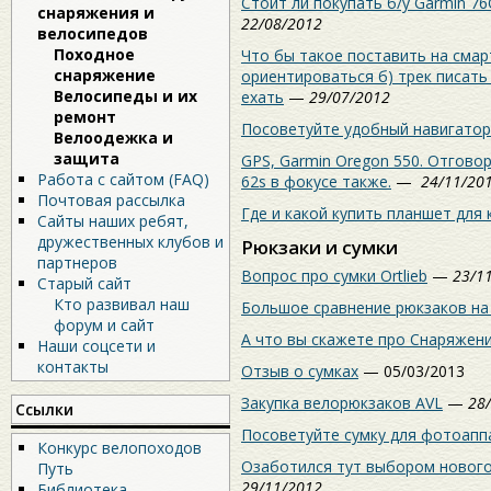
Стоит ли покупать б/у Garmin 7
снаряжения и
22/08/2012
велосипедов
Походное
Что бы такое поставить на сма
снаряжение
ориентироваться б) трек писать 
Велосипеды и их
ехать
—
29/07/2012
ремонт
Посоветуйте удобный навигатор
Велоодежка и
защита
GPS, Garmin Oregon 550. Отгово
Работа с сайтом (FAQ)
62s в фокусе также.
—
24/11/20
Почтовая рассылка
Где и какой купить планшет для 
Сайты наших ребят,
дружественных клубов и
Рюкзаки и сумки
партнеров
Вопрос про сумки Ortlieb
—
23/1
Старый сайт
Кто развивал наш
Большое сравнение рюкзаков на
форум и сайт
А что вы скажете про Снаряжен
Наши соцсети и
контакты
Отзыв о сумках
— 05/03/2013
Закупка велорюкзаков AVL
—
28
Ссылки
Посоветуйте сумку для фотоапп
Конкурс велопоходов
Озаботился тут выбором нового
Путь
29/11/2012
Библиотека