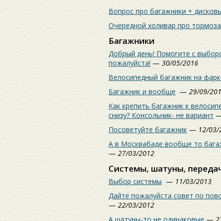
Вопрос про багажники + дисков
Очередной холивар про тормоз
Багажники
Добрый день! Помогите с выбор
пожалуйста!
—
30/05/2016
Велосипедный багажник на фарк
Багажник и вообще
—
29/09/20
Как крепить багажник к велосипе
снизу? Консольник- не вариант
Посоветуйте багажник
—
12/03/
А в Москвабаде вообще то бага
—
27/03/2012
Системы, шатуны, переда
Выбор системы
—
11/03/2013
Дайте пожалуйста совет по п
—
22/03/2012
А шатуны-то не одинаковые
—
2