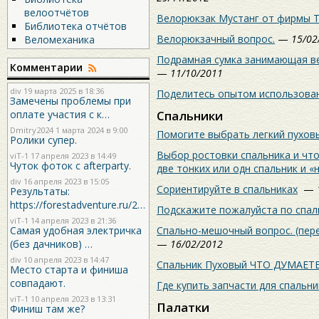
велоотчётов
Велорюкзак Мустанг от фирмы Т
Библиотека отчётов
Велорюкзачный вопрос.
—
15/02
Веломеханика
Подрамная сумка занимающая ве
Комментарии
—
11/10/2011
div
19 марта 2025 в 18:36
Поделитесь опытом использован
Замечены проблемы при
Спальники
оплате участия с к…
Dmitry2024
1 марта 2024 в 9:00
Помогите выбрать легкий пуховы
Ролики супер.
Выбор ростовки спальника и чт
viT-1
17 апреля 2023 в 14:49
Чуток фоток с afterparty.
две тонких или одн спальник и «
div
16 апреля 2023 в 15:05
Сориентируйте в спальниках
—
Результаты:
https://forestadventure.ru/2…
Подскажите пожалуйста по спал
viT-1
14 апреля 2023 в 21:36
Спально-мешочный вопрос. (пер
Самая удобная электричка
—
16/02/2012
(без дачников) …
div
10 апреля 2023 в 14:47
Спальник Пуховый ЧТО ДУМАЕТ
Место старта и финиша
совпадают.
Где купить запчасти для спальни
viT-1
10 апреля 2023 в 13:31
Палатки
Финиш там же?