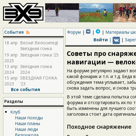
События
Форум
Материалы ш
Войти
|
|
Заре
18 апр
Весна! Велосипед!
Звёздная гонка
Советы про снаряж
2026!
19 апр
Звёздная гонка ’25
2025
навигации — вело
13 апр
Звёздная гонка
На форуме регулярно задают во
2024
2024
какой фонарик и т.п. и т.д. Беда
15 апр
ЗВЕЗДНАЯ ГОНКА
обсуждения тема уплывает, забы
2023
’23
снова задать вопрос, и снова т
Все события
В этой теме сделана попытка со
Разделы
форума и отсортировать их по т
быть изменены для лучшего соо
Клуб
заголовка стоит дата оригиналь
Наши походы
Наши планы
Походное снаряжение
Наши люди
Велошкола