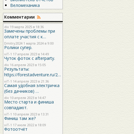
Веломеханика
Комментарии
div
19 марта 2025 в 18:36
Замечены проблемы при
оплате участия с к…
Dmitry2024
1 марта 2024 в 9:00
Ролики супер.
viT-1
17 апреля 2023 в 14:49
Чуток фоток с afterparty.
div
16 апреля 2023 в 15:05
Результаты:
https://forestadventure.ru/2…
viT-1
14 апреля 2023 в 21:36
Самая удобная электричка
(без дачников) …
div
10 апреля 2023 в 14:47
Место старта и финиша
совпадают.
viT-1
10 апреля 2023 в 13:31
Финиш там же?
viT-1
17 июля 2022 в 18:09
Фотоотчёт