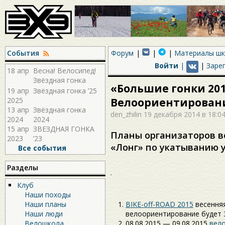
События
Форум
Материалы ш
Войти
|
|
Заре
18 апр
Весна! Велосипед!
Звёздная гонка
«Большие гонки 20
2026!
19 апр
Звёздная гонка ’25
2025
Велоориентировани
13 апр
Звёздная гонка
den_zhilin
19 декабря 2014 в 18:0
2024
2024
15 апр
ЗВЕЗДНАЯ ГОНКА
Планы организаторов 
2023
’23
«Лонг» по укатыванию у
Все события
где можно взять займ без проц
Разделы
Клуб
Наши походы
Наши планы
BIKE-off-ROAD 2015
весенняя
Наши люди
велоориентирование будет 
Велошкола
08.08.2015 — 09.08.2015
вело