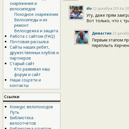
снаряжения и
div
22 декабря 2014 в 20
велосипедов
Походное снаряжение
Угу, даже прям заиг
Велосипеды и их
Вот только, что с т
ремонт
Велоодежка и защита
Димастик
23 декабр
Работа с сайтом (FAQ)
Первым этапом пр
Почтовая рассылка
переплыть Керчен
Сайты наших ребят,
дружественных клубов и
партнеров
Старый сайт
Кто развивал наш
форум и сайт
Наши соцсети и
контакты
Ссылки
Конкурс велопоходов
Путь
Библиотека
велоотчётов
Библиотека отчётов