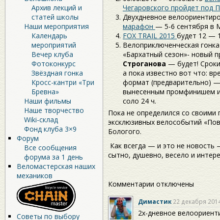
Архив лекций и
Чегаровского пройдет под 
статей школы
Двухдневное велоориентир
Наши мероприятия
марафон
— 5-6 сентября в 
Календарь
FOX TRAIL 2015
будет 12 — 
мероприятий
Велоприключенческая гонка
Вечер клуба
«Бархатный сезон»- новый 
Фотоконкурс
Строганова
— будет! Сроки
Звёздная гонка
а пока известно вот что: в
Кросс-кантри «Три
формат (предварительно) —
Бревна»
вынесенным промфинишем и
Наши фильмы
соло 24 ч.
Наше творчество
Пока не определился со своими
Wiki-склад
эксклюзивных велособытий «Пов
Фонд клуба 3×9
Бологого.
Форум
Как всегда — и это не новость
Все сообщения
сытно, душевно, весело и интере
форума за 1 день
Веломастерская наших
механиков
Комментарии отключены
Димастик
22 декабря 2014
2х-дневное велоориент
Советы по выбору