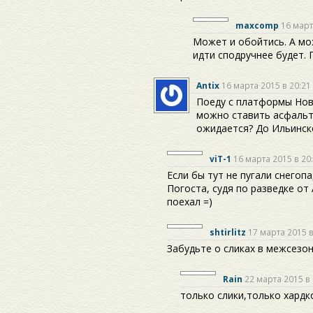
maxcomp
16 март
Может и обойтись. А мо
идти сподручнее будет. 
Antix
16 марта 2015 в 20:21
Поеду с платформы Ново
можно ставить асфальто
ожидается? До Ильинско
viT-1
16 марта 2015 в 20
Если бы тут не пугали снегоп
Погоста, судя по разведке от
поехал =)
shtirlitz
17 марта 2015 в
Забудьте о сликах в межсезон
Rain
22 марта 2015 в 
только слики,только хардко