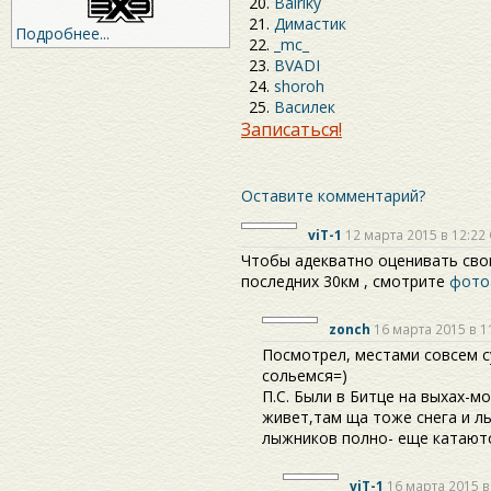
Bairiky
Димастик
Подробнее...
_mc_
BVADI
shoroh
Василек
Записаться!
Оставите комментарий?
viT-1
12 марта 2015 в 12:22
Чтобы адекватно оценивать свои
последних 30км , смотрите
фото
zonch
16 марта 2015 в 1
Посмотрел, местами совсем с
сольемся=)
П.С. Были в Битце на выхах-м
живет,там ща тоже снега и ль
лыжников полно- еще катаютс
viT-1
16 марта 2015 в