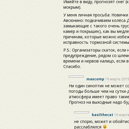
Имейте в виду, прогнозят снег 
мокрым).
У меня личная просьба: Новички
Авсюнино: подкачиваем колёса ДО
замыкающие с такого очень гру
камер и покрышек), как вы медл
причинам, которые можно избеж
исправность тормозной системы
P.S.: Организаторы скаток, если
предупреждение, рядом со шлем
времени и нервов налицо, если 
Спасибо.
maxcomp
16 марта 2015
Ни один синоптик не может с
погоды больше чем на сутки-д
атмосфера имеет право таки
Прогноз на выходные надо бу
basilthecat
16 марта
не спорю, может и обойтис
расслаблялся