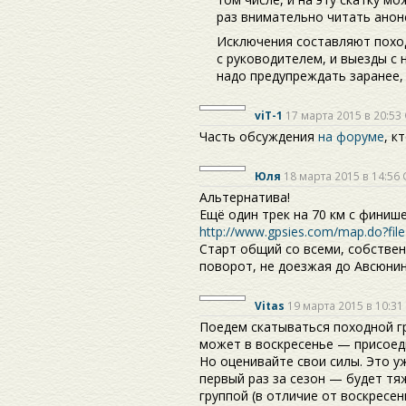
раз внимательно читать анонс
Исключения составляют похо
с руководителем, и выезды с 
надо предупреждать заранее, 
viT-1
17 марта 2015 в 20:53
Часть обсуждения
на форуме
, к
Юля
18 марта 2015 в 14:56
Альтернатива!
Ещё один трек на 70 км с финиш
http://www.gpsies.com/map.do?file
Старт общий со всеми, собствен
поворот, не доезжая до Авсюнин
Vitas
19 марта 2015 в 10:31
Поедем скатываться походной гр
может в воскресенье — присоеди
Но оценивайте свои силы. Это уж
первый раз за сезон — будет тяж
группой (в отличие от воскресен