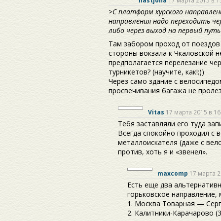
>
С платформ курского направлен
направления надо переходить чер
либо через выход на первый путь
Там забором проход от поездов
стороны вокзала к Чкаловской н
предполагается перелезание чер
турникетов? (научите, как!;))
Через само здание с велосипедо
просвечивания багажа не проле
Vitas
17 марта 2015 в 16
Тебя заставляли его туда зап
Всегда спокойно проходил с 
металлоискателя (даже с вел
против, хоть я и «звенел».
maxcomp
17 марта 2
Есть еще два альтернативн
горьковское направление, 
1. Москва Товарная — Сер
2. Калитники-Карачарово (3