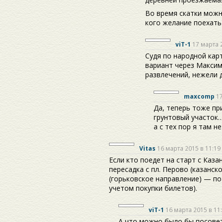
Во время скатки можн
кого желание поехать
viT-1
17 марта 
Судя по народной кар
вариант через Макси
развлечений, нежели 
maxcomp
17
Да, теперь тоже пр
грунтовый участок…
а с тех пор я там не
Vitas
16 марта 2015 в 11:19
Если кто поедет на старт с Каза
пересадка с пл. Перово (казанск
(горьковское направление) — по
учетом покупки билетов).
viT-1
16 марта 2015 в 11
А что можно было бы посовет