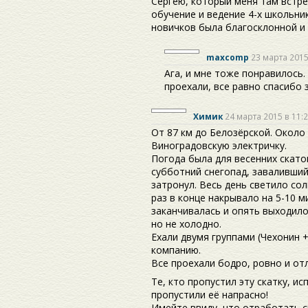
Сергею, который меня там встре
обучение и ведение 4-х школьник
новичков была благосклонной и
maxcomp
23 марта 2015
Ага, и мне тоже понравилось.
проехали, все равно спасибо 
Химик
24 марта 2015 в 11:
От 87 км до Белозёрской. Около 
Виноградовскую электричку.
Погода была для весенних скато
субботний снегопад, заваливший
затронул. Весь день светило сол
раз в конце накрывало на 5-10 м
заканчивалась и опять выходило
но не холодно.
Ехали двумя группами (Чехонин 
компанию.
Все проехали бодро, ровно и от
Те, кто пропустил эту скатку, и
пропустили её напрасно!
Имейте ввиду, что отработать с