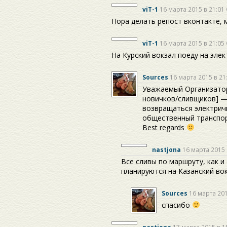
viT-1
16 марта 2015 в 21:01
Пора делать репост вконтакте, 
viT-1
16 марта 2015 в 21:05
На Курский вокзал поеду на эле
Sources
16 марта 2015 в 21
Уважаемый Организатор
новичков/сливщиков] —
возвращаться электричк
общественный транспор
Best regards
nastjona
16 марта 2015 
Все сливы по маршруту, как 
планируются на Казанский вок
Sources
16 марта 201
спасибо
nastjona
17 марта 2015 в 1