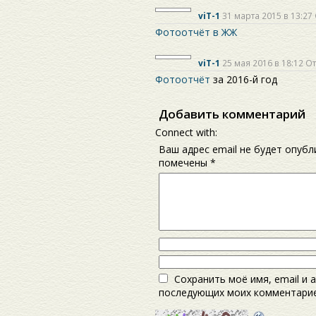
viT-1
31 марта 2015 в 13:27
Фотоотчёт в ЖЖ
viT-1
25 мая 2016 в 18:12
От
Фотоотчёт
за 2016-й год
Добавить комментарий
Connect with:
Ваш адрес email не будет опубл
помечены
*
Сохранить моё имя, email и 
последующих моих комментарие