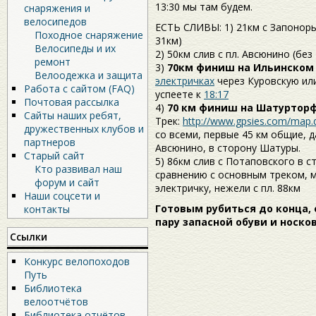
13:30 мы там будем.
снаряжения и
велосипедов
ЕСТЬ СЛИВЫ: 1) 21км с Запонорь
Походное снаряжение
31км)
Велосипеды и их
2) 50км слив с пл. Авсюнино (без
ремонт
3)
70км финиш на Ильинском
Велоодежка и защита
электричках
через Куровскую или
Работа с сайтом (FAQ)
успеете к
18:17
Почтовая рассылка
4)
70 км финиш на Шатуртор
Сайты наших ребят,
Трек:
http://www.gpsies.com/map.do
дружественных клубов и
со всеми, первые 45 км общие, 
партнеров
Авсюнино, в сторону Шатуры.
Старый сайт
5) 86км слив c Потаповского в с
Кто развивал наш
сравнению с основным треком, 
форум и сайт
электричку, нежели с пл. 88км
Наши соцсети и
Готовым рубиться до конца, 
контакты
пару запасной обуви и носков
Ссылки
Конкурс велопоходов
Путь
Библиотека
велоотчётов
Библиотека отчётов