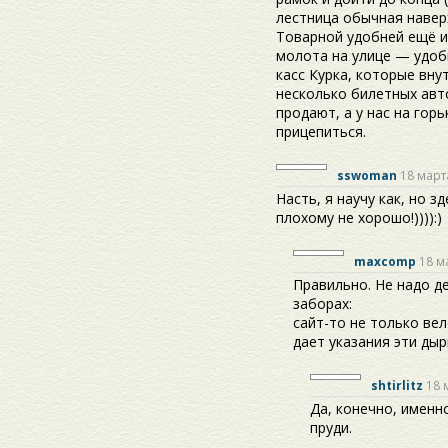
лестница обычная навер
Товарной удобней ещё и
молота на улице — удоб
касс Курка, которые вну
несколько билетных авто
продают, а у нас на гор
прицепиться.
sswoman
18 март
Насть, я научу как, но з
плохому не хорошо!)))):)
maxcomp
18 м
Правильно. Не надо д
заборах:
сайт-то не только вел
дает указания эти дыр
shtirlitz
18 
Да, конечно, именн
пруди.