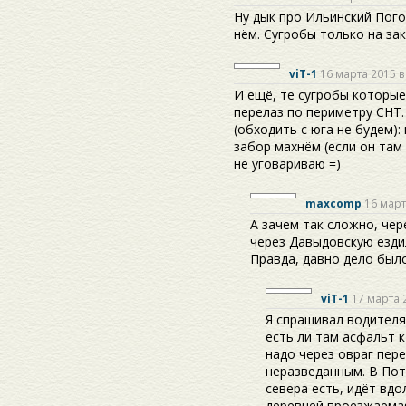
Ну дык про Ильинский Пог
нём. Сугробы только на зак
viT-1
16 марта 2015 в
И ещё, те сугробы которые
перелаз по периметру СНТ
(обходить с юга не будем):
забор махнём (если он там 
не уговариваю =)
maxcomp
16 март
А зачем так сложно, чер
через Давыдовскую ездил
Правда, давно дело было
viT-1
17 марта 
Я спрашивал водител
есть ли там асфальт к
надо через овраг пере
неразведанным. В Пот
севера есть, идёт вдо
деревней проезжаемая