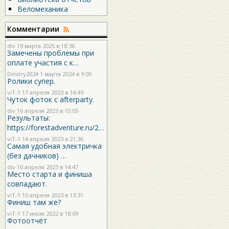
Веломеханика
Комментарии
div
19 марта 2025 в 18:36
Замечены проблемы при
оплате участия с к…
Dmitry2024
1 марта 2024 в 9:00
Ролики супер.
viT-1
17 апреля 2023 в 14:49
Чуток фоток с afterparty.
div
16 апреля 2023 в 15:05
Результаты:
https://forestadventure.ru/2…
viT-1
14 апреля 2023 в 21:36
Самая удобная электричка
(без дачников) …
div
10 апреля 2023 в 14:47
Место старта и финиша
совпадают.
viT-1
10 апреля 2023 в 13:31
Финиш там же?
viT-1
17 июля 2022 в 18:09
Фотоотчёт