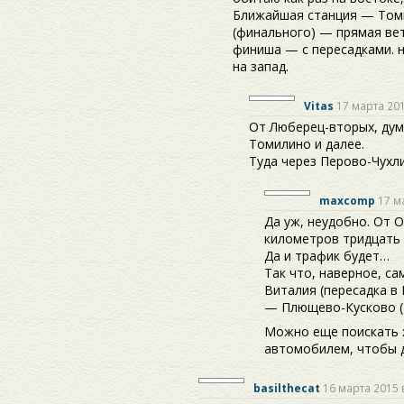
Ближайшая станция — Томил
(финального) — прямая вет
финиша — с пересадками. н
на запад.
Vitas
17 марта 201
От Люберец-вторых, дум
Томилино и далее.
Туда через Перово-Чухл
maxcomp
17 м
Да уж, неудобно. От 
километров тридцать 
Да и трафик будет…
Так что, наверное, с
Виталия (пересадка в 
— Плющево-Кусково (т
Можно еще поискать 
автомобилем, чтобы 
basilthecat
16 марта 2015 