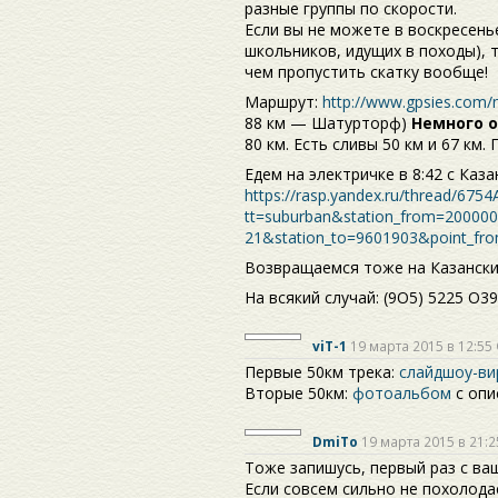
разные группы по скорости.
Если вы не можете в воскресень
школьников, идущих в походы), т
чем пропустить скатку вообще!
Маршрут:
http://www.gpsies.com/
88 км — Шатурторф)
Немного 
80 км. Есть сливы 50 км и 67 км.
Едем на электричке в 8:42 с Каза
https://rasp.yandex.ru/thread/675
tt=suburban&station_from=20000
21&station_to=9601903&point_fr
Возвращаемся тоже на Казански
На всякий случай: (9О5) 5225 О39
viT-1
19 марта 2015 в 12:55
Первые 50км трека:
слайдшоу-ви
Вторые 50км:
фотоальбом
с опи
DmiTo
19 марта 2015 в 21:2
Тоже запишусь, первый раз с ваш
Если совсем сильно не похолодае