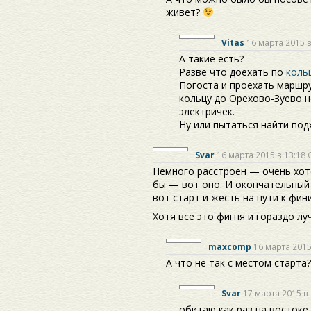
живет?
Vitas
16 марта 2015 в
А такие есть?
Разве что доехать по
коль
Погоста и проехать маршру
кольцу до Орехово-Зуево н
электричек.
Ну или пытаться найти по
Svar
16 марта 2015 в 13:18
Немного расстроен — очень хот
бы — вот оно. И окончательный 
вот старт и жесть на пути к фин
Хотя все это фигня и гораздо л
maxcomp
16 марта 2015
А что не так с местом старта
Svar
17 марта 2015 в 
обитаю как раз на востоке