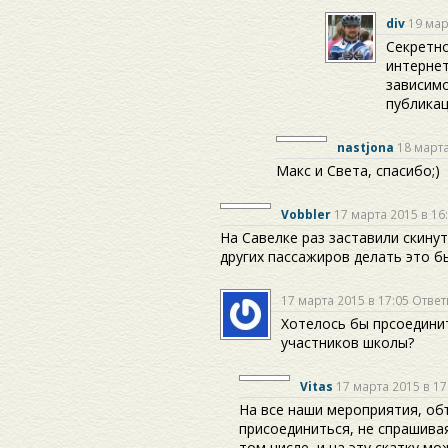
div
19 мар
Секретно
интернет
зависим
публика
nastjona
18 марта
Макс и Света, спасибо;)
Vobbler
17 марта 2015 в 16
На Савелке раз заставили скину
других пассажиров делать это б
17 марта 2015 в 17:05
Ответ
Хотелось бы прсоединит
участников школы?
Vitas
17 марта 2015 в 17
На все наши мероприятия, об
присоединиться, не спрашивая
том числе, и на эту скатку м