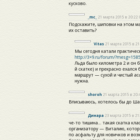
кусково.
_mc_
21 марта 2015 в 20:22
Подскажите, шиповки на этом м
их оставить?
Vitas
21 марта 2015 в 21
Мы сегодня катали практичес
http://3×9.ru/forum/?mesg=158
Льда было километра 2 и он бы
й скатке) и прекрасно ехался
маршрут — сухой и чистый ас
нужна.
shoroh
21 марта 2015 в 20:
Вписываюсь, хотелось бы до Ш
Динара
23 марта 2015 в 21
че-то тишина… такая скатка кла
организатору — Виталию, котор
по асфальту для новичков и воз