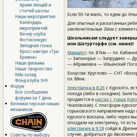
Архив лекций и
статей школы
Если 50-ти мало, то едем до Иль
Наши мероприятия
Календарь
Для опытных и раскатанных ребя
мероприятий
заключительные 30км с элемента
Вечер клуба
Школьникам следует заверши
Фотоконкурс
или Шатурторфе (см. ниже)!
Звёздная гонка
Кросс-кантри «Три
Маршрут
: пл. 87км — пл. Каба
Бревна»
— Запонорье — Запрудино — Ду
Наши фильмы
— Абрамовка — Ильинский Пого
Наше творчество
Бонусом: Круглово — СНТ «Вос
Wiki-склад
пл. 88км.
Фонд клуба 3×9
Форум
Электричка в 8:25
с Курского, вс
Все сообщения
поезда (либо в соседних). Биле
форума за 1 день
продаются в
кассах с торца Кур
Веломастерская наших
Чкаловская). С платформ курск
механиков
горьковского направления надо 
курского вокзала, либо через вы
опоздали на электричку, то есть
электричке в 9:18
сойдя в Дрезне
случае, добраться до Авсюнино (
Советы по выбору