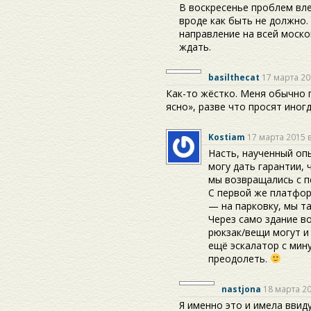
В воскресенье проблем вле
вроде как быть не должно.
направление на всей моско
ждать.
basilthecat
17 марта 20
Как-то жёстко. Меня обычно 
ясно», разве что просят иногд
Kostiam
17 марта 2015 в
Насть, наученный оп
могу дать гарантии, 
мы возвращались с п
С первой же платфор
— на парковку, мы та
Через само здание в
рюкзак/вещи могут и
ещё эскалатор с мин
преодолеть.
nastjona
18 марта 20
Я именно это и имела ввиду