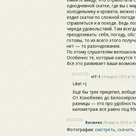
однодневной скатке, где вы с м
холодильнику и кровати, можно 
ездил скатки по сложной погоде
справляться и в походе. Ведь п
череда удовольствий. Там всегд
преодолевать: себя, погоду, обс
готовы, то из всего этого полу
нет — то разочарования.
По этому слушателям велошколы
Особенно те, которые кажутся 
Всё это развивает ваши возмож
viT-1
24 марта 2015 в 15
Like! =)
Ещё бы трек прицепил, вобще
От Конобеево до Белоозёрско
разницы — это про удобность
километраж всё равно под 95
Василек
28 марта 2015 в 1
Фотографии:
смотреть
,
скачать
.