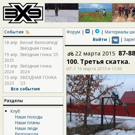
События
Форум
Материалы ш
Войти
|
|
Заре
18 апр
Весна! Велосипед!
Звёздная гонка
87-8
22 марта 2015
2026!
19 апр
Звёздная гонка ’25
2025
100. Третья скатка.
13 апр
Звёздная гонка
viT-1
16 марта 2015 в 11:00
2024
2024
15 апр
ЗВЕЗДНАЯ ГОНКА
2023
’23
Все события
Разделы
Клуб
Наши походы
Наши планы
Наши люди
Велошкола