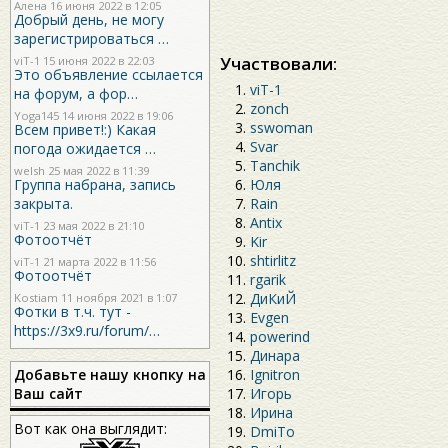
Алена 16 июня 2022 в 12:05
Добрый день, не могу
зарегистрироваться …
Участвовали:
viT-1
15 июня 2022 в 22:03
Это объявление ссылается
viT-1
на форум, а фор…
zonch
Yoga145
14 июня 2022 в 19:06
sswoman
Всем привет!:) Какая
Svar
погода ожидается …
Tanchik
welsh
25 мая 2022 в 11:39
Юля
Группа набрана, запись
Rain
закрыта.
Antix
viT-1
23 мая 2022 в 21:10
Фотоотчёт
Kir
shtirlitz
viT-1
21 марта 2022 в 11:56
Фотоотчёт
rgarik
ДиКиЙ
Kostiam
11 ноября 2021 в 1:07
Фотки в т.ч. тут -
Evgen
https://3x9.ru/forum/…
powerind
Динара
Ignitron
Добавьте нашу кнопку на
Игорь
Ваш сайт
Ирина
Вот как она выглядит:
DmiTo