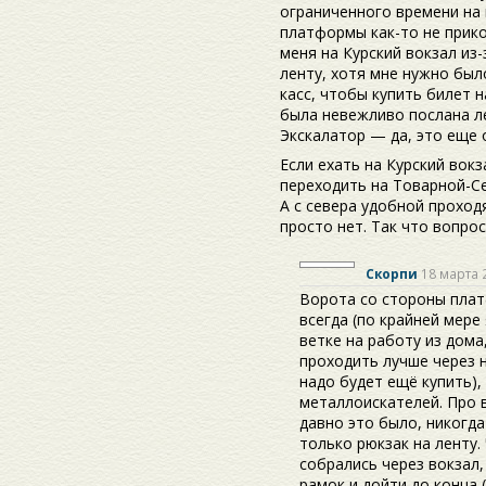
ограниченного времени на 
платформы как-то не прико
меня на Курский вокзал из
ленту, хотя мне нужно был
касс, чтобы купить билет н
была невежливо послана ле
Экскалатор — да, это еще о
Если ехать на Курский вокз
переходить на Товарной-С
А с севера удобной проход
просто нет. Так что вопрос
Скорпи
18 марта 
Ворота со стороны плат
всегда (по крайней мере
ветке на работу из дома
проходить лучше через н
надо будет ещё купить),
металлоискателей. Про 
давно это было, никогд
только рюкзак на ленту.
собрались через вокзал,
рамок и дойти до конца 