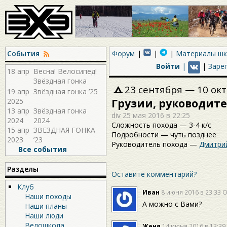
События
Форум
Материалы ш
Войти
|
|
Заре
18 апр
Весна! Велосипед!
Звёздная гонка
23 сентября — 10 ок
2026!
19 апр
Звёздная гонка ’25
2025
Грузии, руководит
13 апр
Звёздная гонка
div
25 мая 2016 в 22:25
2024
2024
Сложность похода — 3-4 к/с
15 апр
ЗВЕЗДНАЯ ГОНКА
Подробности — чуть позднее
2023
’23
Руководитель похода —
Дмитри
Все события
Разделы
Оставите комментарий?
Клуб
Иван
8 июня 2016 в 23:33
О
Наши походы
А можно с Вами?
Наши планы
Наши люди
Велошкола
Женя
14 июня 2016 в 13:39