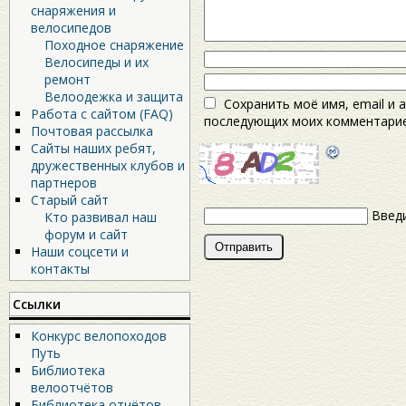
снаряжения и
велосипедов
Походное снаряжение
Велосипеды и их
ремонт
Велоодежка и защита
Сохранить моё имя, email и 
Работа с сайтом (FAQ)
последующих моих комментарие
Почтовая рассылка
Сайты наших ребят,
дружественных клубов и
партнеров
Старый сайт
Введи
Кто развивал наш
форум и сайт
Наши соцсети и
контакты
Ссылки
Конкурс велопоходов
Путь
Библиотека
велоотчётов
Библиотека отчётов