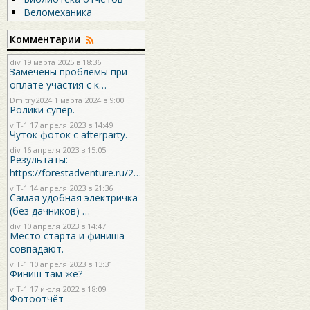
Веломеханика
Комментарии
div
19 марта 2025 в 18:36
Замечены проблемы при
оплате участия с к…
Dmitry2024
1 марта 2024 в 9:00
Ролики супер.
viT-1
17 апреля 2023 в 14:49
Чуток фоток с afterparty.
div
16 апреля 2023 в 15:05
Результаты:
https://forestadventure.ru/2…
viT-1
14 апреля 2023 в 21:36
Самая удобная электричка
(без дачников) …
div
10 апреля 2023 в 14:47
Место старта и финиша
совпадают.
viT-1
10 апреля 2023 в 13:31
Финиш там же?
viT-1
17 июля 2022 в 18:09
Фотоотчёт