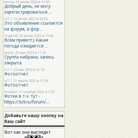
Алена 16 июня 2022 в 12:05
Добрый день, не могу
зарегистрироваться …
viT-1
15 июня 2022 в 22:03
Это объявление ссылается
на форум, а фор…
Yoga145
14 июня 2022 в 19:06
Всем привет!:) Какая
погода ожидается …
welsh
25 мая 2022 в 11:39
Группа набрана, запись
закрыта.
viT-1
23 мая 2022 в 21:10
Фотоотчёт
viT-1
21 марта 2022 в 11:56
Фотоотчёт
Kostiam
11 ноября 2021 в 1:07
Фотки в т.ч. тут -
https://3x9.ru/forum/…
Добавьте нашу кнопку на
Ваш сайт
Вот как она выглядит: