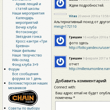
Архив лекций и
Ждем подробностей.
статей школы
Наши мероприятия
Vitas
20 июня 2016 в 13:58
Календарь
Альтернативный поход от друго
мероприятий
mesg=172110
Вечер клуба
Фотоконкурс
Звёздная гонка
Гришин
16 ноября 2016 в 
Кросс-кантри «Три
фото здесь
Бревна»
http://fotki.yandex.ru/us
Наши фильмы
Наше творчество
Гришин
9 февраля 2017 в 
Wiki-склад
отчет
Фонд клуба 3×9
http://milleniumonline.n
Форум
Все сообщения
форума за 1 день
Добавить комментарий
Веломастерская наших
Connect with:
механиков
Ваш адрес email не будет опубл
помечены
*
Советы по выбору