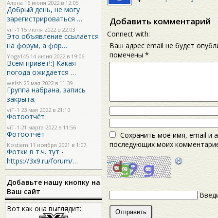
Алена 16 июня 2022 в 12:05
Добрый день, не могу
зарегистрироваться …
Добавить комментарий
viT-1
15 июня 2022 в 22:03
Connect with:
Это объявление ссылается
Ваш адрес email не будет опубл
на форум, а фор…
помечены
*
Yoga145
14 июня 2022 в 19:06
Всем привет!:) Какая
погода ожидается …
welsh
25 мая 2022 в 11:39
Группа набрана, запись
закрыта.
viT-1
23 мая 2022 в 21:10
Фотоотчёт
viT-1
21 марта 2022 в 11:56
Фотоотчёт
Сохранить моё имя, email и 
последующих моих комментарие
Kostiam
11 ноября 2021 в 1:07
Фотки в т.ч. тут -
https://3x9.ru/forum/…
Добавьте нашу кнопку на
Ваш сайт
Введи
Вот как она выглядит: