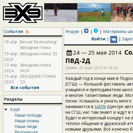
События
Форум
Материалы ш
Войти
|
|
Заре
18 апр
Весна! Велосипед!
Звёздная гонка
Со
24 — 25 мая 2014
2026!
19 апр
Звёздная гонка ’25
2025
ПВД-2Д
13 апр
Звёздная гонка
Химик
20 мая 2014 в 16:42
2024
2024
15 апр
ЗВЕЗДНАЯ ГОНКА
Каждый год в конце мая в Подос
2023
’23
(СГШ) — большой фестиваль авт
Все события
учащиеся и преподаватели школ
и многие талантливые люди. М
Разделы
песни. Услышать и узнать много 
занимаются в
ЦАПе
(Центре авто
Клуб
на СГШ, нас там знают и ждут в 
Наши походы
Будет и интересный концерт на л
Наши планы
теплое общение в дружеской ат
Наши люди
новыми друзьями. Всё конечно 
Велошкола