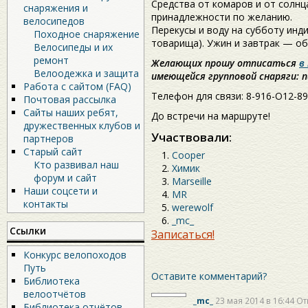
Средства от комаров и от солн
снаряжения и
принадлежности по желанию.
велосипедов
Перекусы и воду на субботу инди
Походное снаряжение
товарища). Ужин и завтрак — об
Велосипеды и их
ремонт
Желающих прошу отписаться
в
Велоодежка и защита
имеющейся групповой снаряги: п
Работа с сайтом (FAQ)
Телефон для связи: 8-916-О12-89
Почтовая рассылка
Сайты наших ребят,
До встречи на маршруте!
дружественных клубов и
Участвовали:
партнеров
Старый сайт
Cooper
Кто развивал наш
Химик
форум и сайт
Marseille
Наши соцсети и
MR
контакты
werewolf
_mc_
Ссылки
Записаться!
Конкурс велопоходов
Путь
Оставите комментарий?
Библиотека
велоотчётов
_mc_
23 мая 2014 в 16:44
От
Библиотека отчётов