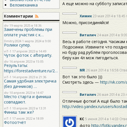
А еще можно на субботу записать
Веломеханика
Комментарии
Химик
23 мая 2014 в 18:45
Можно, присоединяйся!
div
19 марта 2025 в 18:36
Замечены проблемы при
оплате участия с к…
Виталич
24 мая 2014 в 9:0
Весь в работе сегодня. Часикам
Dmitry2024
1 марта 2024 в 9:00
Ролики супер.
Подосинки. Извините что поздно
viT-1
17 апреля 2023 в 14:49
но буду рад рублём проголосова
Чуток фоток с afterparty.
беру кан 4л мож пигодиться.
div
16 апреля 2023 в 15:05
Результаты:
MR
26 мая 2014 в 16:58
Отве
https://forestadventure.ru/2…
Вот так это было )))
viT-1
14 апреля 2023 в 21:36
Самая удобная электричка
Смотреть здесь —
http://vk.co
(без дачников) …
div
10 апреля 2023 в 14:47
Виталич
26 мая 2014 в 23:
Место старта и финиша
Отличные фотки! А ещё было так
совпадают.
http://video.yandex.ru/users/kosta
viT-1
10 апреля 2023 в 13:31
Финиш там же?
viT-1
17 июля 2022 в 18:09
КС
5 июня 2014 в 14:03
Отве
Фотоотчёт
фото
http://fotki.yande