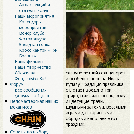
Архив лекций и
статей школы
Наши мероприятия
Календарь
мероприятий
Вечер клуба
Фотоконкурс
Звёздная гонка
Кросс-кантри «Три
Бревна»
Наши фильмы
Наше творчество
Wiki-склад
славяне летний солнцеворот
Фонд клуба 3×9
и особенно ночь на Ивана
Форум
Купалу. Традиция праздника
Все сообщения
сплетает воедино три
форума за 1 день
природные силы: огонь, воду
Веломастерская наших
и цветущие травы.
механиков
Шумными затеями, весёлыми
играми да старинными
обрядами наполнен этот
праздник.
Советы по выбору