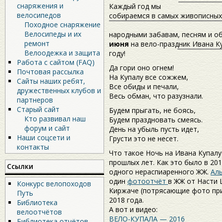
снаряжения и
Каждый год мы
велосипедов
собираемся в самых живописных
Походное снаряжение
Велосипеды и их
народными забавам, песням и об
ремонт
июня
на вело-праздник Ивана К
Велоодежка и защита
году!
Работа с сайтом (FAQ)
Да гори оно огнем!
Почтовая рассылка
На Купалу все сожжем,
Сайты наших ребят,
Все обиды и печали,
дружественных клубов и
Весь обман, что разузнали.
партнеров
Старый сайт
Будем прыгать, не боясь,
Кто развивал наш
Будем праздновать смеясь.
форум и сайт
День на убыль пусть идет,
Наши соцсети и
Грусти это не несет.
контакты
Что такое Ночь на Ивана Купалу
прошлых лет. Как это было в 20
Ссылки
одного нераспиаренного ЖЖ.
Ал
один
фотоотчёт
в ЖЖ от Насти 
Конкурс велопоходов
Киржаче (потрясающие фото пр
Путь
2018 года.
Библиотека
А вот и видео:
велоотчётов
ВЕЛО-КУПАЛА — 2016
Библиотека отчётов