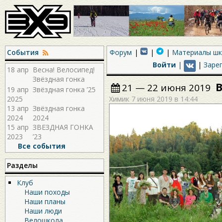
События
Форум
Материалы ш
Войти
|
|
Заре
18 апр
Весна! Велосипед!
Звёздная гонка
21 — 22 июня 2019
2026!
19 апр
Звёздная гонка ’25
2025
Химик
7 июня 2019 в 14:44
13 апр
Звёздная гонка
2024
2024
15 апр
ЗВЕЗДНАЯ ГОНКА
2023
’23
Все события
Разделы
Клуб
Наши походы
Наши планы
Наши люди
Велошкола