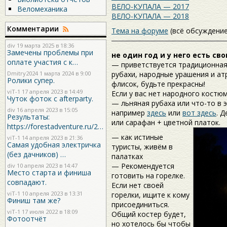
ВЕЛО-КУПАЛА — 2017
Веломеханика
ВЕЛО-КУПАЛА — 2018
Комментарии
Тема на форуме
(всё обсуждение
div
19 марта 2025 в 18:36
Замечены проблемы при
не один год и у него есть св
оплате участия с к…
— приветствуется традиционная
Dmitry2024
1 марта 2024 в 9:00
рубахи, народные урашения и ат
Ролики супер.
флисок, будьте прекрасны!
viT-1
17 апреля 2023 в 14:49
Если у вас нет народного костю
Чуток фоток с afterparty.
— льняная рубаха или что-то в 
div
16 апреля 2023 в 15:05
например
здесь
или
вот здесь
. 
Результаты:
или сарафан + цветной платок.
https://forestadventure.ru/2…
— как истиные
viT-1
14 апреля 2023 в 21:36
Самая удобная электричка
туристы, живём в
(без дачников) …
палатках
— Рекомендуется
div
10 апреля 2023 в 14:47
Место старта и финиша
готовить на горелке.
совпадают.
Если нет своей
viT-1
10 апреля 2023 в 13:31
горелки, ищите к кому
Финиш там же?
присоединиться.
viT-1
17 июля 2022 в 18:09
Общий костер будет,
Фотоотчёт
но хотелось бы чтобы