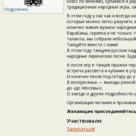
класс по венкам!), купаемся и 
традиционные народные игры, за
Подробнее...
В этом году у нас как и всегда 
которые можно легко разучить за
конечно живая музыка: народные
барабаны, скрипка и не только.
таланты, мы собрали небольшой 
Танцуйте вместе с нами!
В этом году танцуем русские ка
народные лирические песни. Буде
А после игр и танцев прыжки чер
встреча рассвета и купание в ут
И конечно песни под гитару до 
В воскресенье — выезды разной
до «до Москвы»).
О заезде и другие подробности
Организация питания и прожива
Желающие присоединяйтесь
Участвовали:
Записаться!