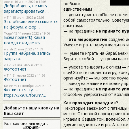
Алена 16 июня 2022 в 12:05
он был и
Добрый день, не могу
единственным
зарегистрироваться …
— девиз туриста : «После нас чи
viT-1
15 июня 2022 в 22:03
собой самостоятельно. Советуе
Это объявление ссылается
пакетами.
на форум, а фор…
— на празднике
не принято ку
Yoga145
14 июня 2022 в 19:06
Всем привет!:) Какая
—
это мероприятие
создано и
погода ожидается …
Умеете играть на музыкальных и
welsh
25 мая 2022 в 11:39
Группа набрана, запись
— умеете играть на барабанах?
закрыта.
Берите с собой — устроим класс
viT-1
23 мая 2022 в 21:10
— умеете танцевать с огнём — 
Фотоотчёт
шоу! Хотите провести игру, конк
viT-1
21 марта 2022 в 11:56
организуйте — мы охотно поуча
Фотоотчёт
— заезд на машине на поляну п
Kostiam
11 ноября 2021 в 1:07
— на празднике
не принято уп
Фотки в т.ч. тут -
способны удержаться от возлиян
https://3x9.ru/forum/…
Как проходит праздник?
Добавьте нашу кнопку на
Некоторые заезжают с пятницы (
Ваш сайт
место. Основной народ приезжае
играем в бадминтон, волейбол, 
Вот как она выглядит:
другие подвижные игры. А также