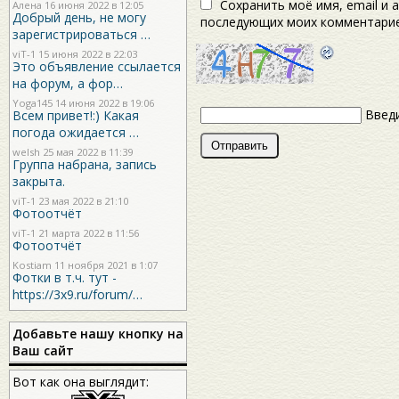
Сохранить моё имя, email и 
Алена 16 июня 2022 в 12:05
Добрый день, не могу
последующих моих комментарие
зарегистрироваться …
viT-1
15 июня 2022 в 22:03
Это объявление ссылается
на форум, а фор…
Yoga145
14 июня 2022 в 19:06
Введи
Всем привет!:) Какая
погода ожидается …
welsh
25 мая 2022 в 11:39
Группа набрана, запись
закрыта.
viT-1
23 мая 2022 в 21:10
Фотоотчёт
viT-1
21 марта 2022 в 11:56
Фотоотчёт
Kostiam
11 ноября 2021 в 1:07
Фотки в т.ч. тут -
https://3x9.ru/forum/…
Добавьте нашу кнопку на
Ваш сайт
Вот как она выглядит: