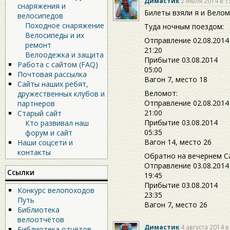
Димастик
2 июля 2014 в 1
снаряжения и
Билеты взяли я и Велом
велосипедов
Походное снаряжение
Туда ночным поездом:
Велосипеды и их
Отправление 02.08.2014
ремонт
21:20
Велоодежка и защита
Прибытие 03.08.2014
Работа с сайтом (FAQ)
05:00
Почтовая рассылка
Вагон 7, место 18
Сайты наших ребят,
Веломот:
дружественных клубов и
Отправление 02.08.2014
партнеров
21:00
Старый сайт
Прибытие 03.08.2014
Кто развивал наш
05:35
форум и сайт
Вагон 14, место 26
Наши соцсети и
контакты
Обратно на вечернем С
Отправление 03.08.2014
Ссылки
19:45
Прибытие 03.08.2014
Конкурс велопоходов
23:35
Путь
Вагон 7, место 26
Библиотека
велоотчётов
Димастик
4 августа 2014 в
Библиотека отчётов