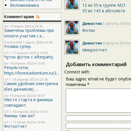
12 из 55 в группе М21
Веломеханика
33 из 143 в абсолюте
Комментарии
Димастик
5 августа 2014 в
div
19 марта 2025 в 18:36
Фотки
Замечены проблемы при
оплате участия с к…
Dmitry2024
1 марта 2024 в 9:00
Димастик
6 августа 2014 в
Ролики супер.
Микроотчет
viT-1
17 апреля 2023 в 14:49
Чуток фоток с afterparty.
Добавить комментарий
div
16 апреля 2023 в 15:05
Результаты:
Connect with:
https://forestadventure.ru/2…
Ваш адрес email не будет опубл
viT-1
14 апреля 2023 в 21:36
Самая удобная электричка
помечены
*
(без дачников) …
div
10 апреля 2023 в 14:47
Место старта и финиша
совпадают.
viT-1
10 апреля 2023 в 13:31
Финиш там же?
viT-1
17 июля 2022 в 18:09
Фотоотчёт