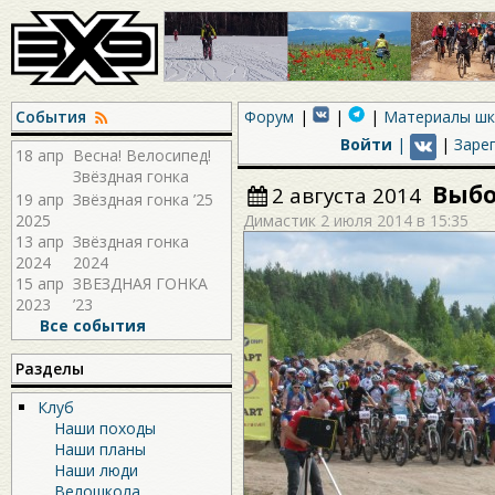
События
Форум
Материалы ш
Войти
|
|
Заре
18 апр
Весна! Велосипед!
Звёздная гонка
Выбо
2 августа 2014
2026!
19 апр
Звёздная гонка ’25
2025
Димастик
2 июля 2014 в 15:35
13 апр
Звёздная гонка
2024
2024
15 апр
ЗВЕЗДНАЯ ГОНКА
2023
’23
Все события
Разделы
Клуб
Наши походы
Наши планы
Наши люди
Велошкола