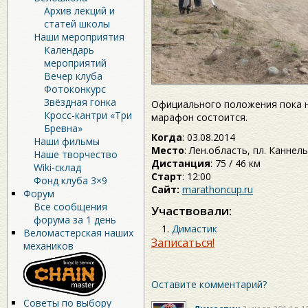
Архив лекций и
статей школы
Наши мероприятия
Календарь
мероприятий
Вечер клуба
Фотоконкурс
Звёздная гонка
Официального положения пока не
Кросс-кантри «Три
марафон состоится.
Бревна»
Когда
: 03.08.2014
Наши фильмы
Место
: Лен.область, пл. Каннел
Наше творчество
Дистанция
: 75 / 46 км
Wiki-склад
Старт
: 12:00
Фонд клуба 3×9
Сайт:
marathoncup.ru
Форум
Все сообщения
Участвовали:
форума за 1 день
Димастик
Веломастерская наших
Записаться!
механиков
Оставите комментарий?
Советы по выбору