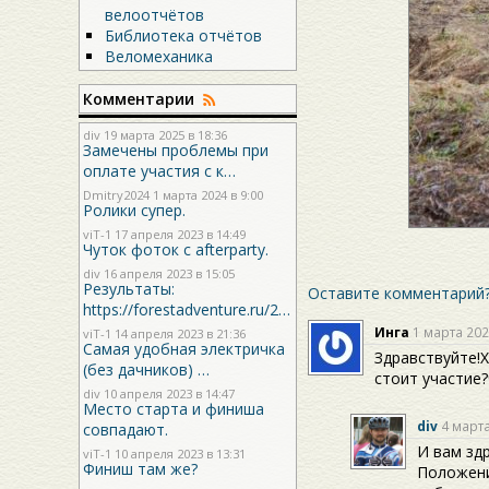
велоотчётов
Библиотека отчётов
Веломеханика
Комментарии
div
19 марта 2025 в 18:36
Замечены проблемы при
оплате участия с к…
Dmitry2024
1 марта 2024 в 9:00
Ролики супер.
viT-1
17 апреля 2023 в 14:49
Чуток фоток с afterparty.
div
16 апреля 2023 в 15:05
Результаты:
Оставите комментарий
https://forestadventure.ru/2…
Инга
1 марта 202
viT-1
14 апреля 2023 в 21:36
Самая удобная электричка
Здравствуйте!
(без дачников) …
стоит участие
div
10 апреля 2023 в 14:47
Место старта и финиша
div
4 марта
совпадают.
И вам зд
viT-1
10 апреля 2023 в 13:31
Финиш там же?
Положени