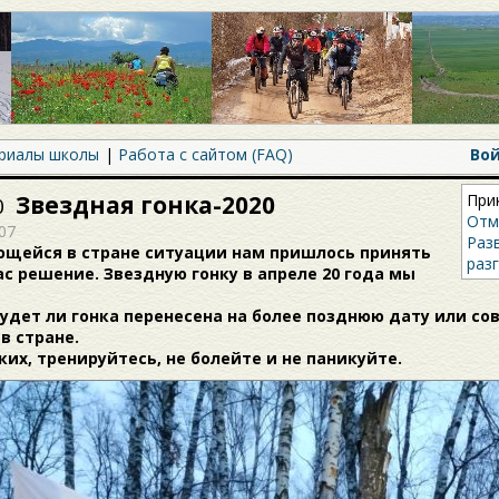
риалы школы
Работа с сайтом (FAQ)
Во
Звездная гонка-2020
При
0
Отм
07
Раз
ющейся в стране ситуации нам пришлось принять
разг
с решение. Звездную гонку в апреле 20 года мы
удет ли гонка перенесена на более позднюю дату или сов
в стране.
ких, тренируйтесь, не болейте и не паникуйте.