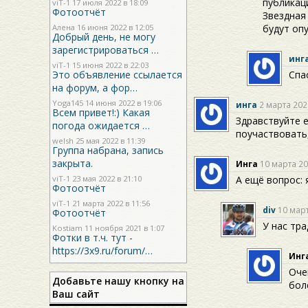
публикац
viT-1
17 июля 2022 в 18:09
Фотоотчёт
Звездная
Алена 16 июня 2022 в 12:05
будут оп
Добрый день, не могу
зарегистрироваться …
инг
viT-1
15 июня 2022 в 22:03
Это объявление ссылается
Спа
на форум, а фор…
Yoga145
14 июня 2022 в 19:06
инга
2 марта 202
Всем привет!:) Какая
Здравствуйте 
погода ожидается …
поучаствовать,
welsh
25 мая 2022 в 11:39
Группа набрана, запись
закрыта.
Инга
10 марта 20
viT-1
23 мая 2022 в 21:10
А ещё вопрос:
Фотоотчёт
viT-1
21 марта 2022 в 11:56
div
10 март
Фотоотчёт
У нас тра
Kostiam
11 ноября 2021 в 1:07
Фотки в т.ч. тут -
https://3x9.ru/forum/…
Инг
Оче
Добавьте нашу кнопку на
бол
Ваш сайт