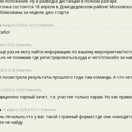
ии положения. Ну и разведка дистанции в полном разгаре.
 гонка состоится 18 апреля в Домодедовском районе Московской
убликованы за неделю джо старта
а
4 марта 2020 в 10:15
Ответить
сибо!
0 в 10:52
Ответить
ещё раз.не могу найти информацию по вашему мероприятию?хот
но не понимаю где регистрироваться,куда и чего?спасибо за на
20 в 9:28
Ответить
 я посмотрела результаты прошлого года-там команды. А что н
а 2020 в 18:58
Ответить
диционно парный зачет, т.е. участие только парам. Но как прав
а
11 марта 2020 в 10:11
Ответить
нь печально,что у вас такой странный формат.где они «находятс
ее не найду