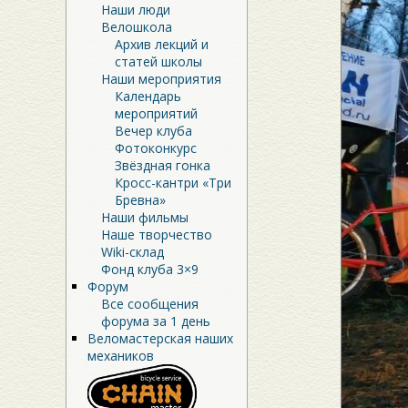
Наши люди
Велошкола
Архив лекций и
статей школы
Наши мероприятия
Календарь
мероприятий
Вечер клуба
Фотоконкурс
Звёздная гонка
Кросс-кантри «Три
Бревна»
Наши фильмы
Наше творчество
Wiki-склад
Фонд клуба 3×9
Форум
Все сообщения
форума за 1 день
Веломастерская наших
механиков