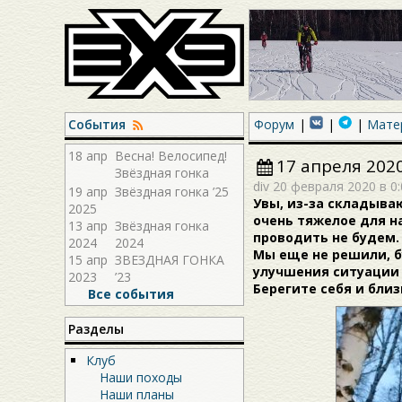
События
Форум
Мате
18 апр
Весна! Велосипед!
17 апреля 202
Звёздная гонка
div
20 февраля 2020 в 0:
2026!
19 апр
Звёздная гонка ’25
Увы, из-за складыва
2025
очень тяжелое для на
13 апр
Звёздная гонка
проводить не будем.
2024
2024
Мы еще не решили, б
15 апр
ЗВЕЗДНАЯ ГОНКА
улучшения ситуации 
2023
’23
Берегите себя и близ
Все события
Разделы
Клуб
Наши походы
Наши планы