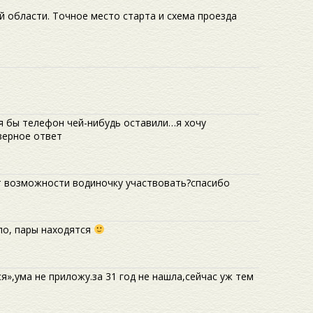
 области. Точное место старта и схема проезда
я бы телефон чей-нибудь оставили…я хочу
верное ответ
ет возможности водиночку участвовать?спасибо
ило, пары находятся
я»,ума не приложу.за 31 год не нашла,сейчас уж тем