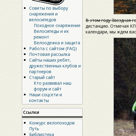
Советы по выбору
снаряжения и
велосипедов
В этом году Звездная г
Походное снаряжение
дистанцию. Отмечая КП 
Велосипеды и их
календари, мы ждем вас
ремонт
Велоодежка и защита
Работа с сайтом (FAQ)
Почтовая рассылка
Сайты наших ребят,
дружественных клубов и
партнеров
Старый сайт
Кто развивал наш
форум и сайт
Наши соцсети и
контакты
Ссылки
Конкурс велопоходов
Путь
Библиотека