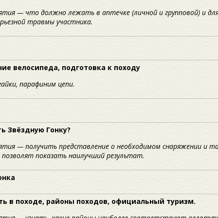
ятия — что должно лежать в аптечке (личной и групповой) и для
ерьезной травмы участника.
ие велосипеда, подготовка к походу
айки, парафиним цепи.
ть Звёздную Гонку?
нятия — получить представление о необходимом снаряжении и т
 позволят показать наилучший результат.
онка
ть в походе, районы походов, официальный туризм.
ятия — узнать, какие районы наиболее соответствуют велотуриз