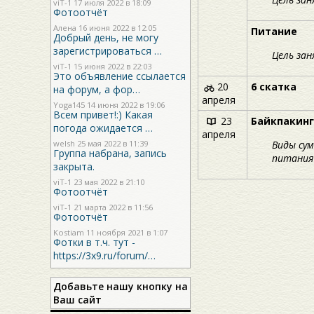
viT-1
17 июля 2022 в 18:09
Фотоотчёт
Алена 16 июня 2022 в 12:05
Питание
Добрый день, не могу
зарегистрироваться …
Цель зан
viT-1
15 июня 2022 в 22:03
Это объявление ссылается
20
6 скатка
на форум, а фор…
апреля
Yoga145
14 июня 2022 в 19:06
Всем привет!:) Какая
23
Байкпакинг
погода ожидается …
апреля
welsh
25 мая 2022 в 11:39
Виды сум
Группа набрана, запись
питания 
закрыта.
viT-1
23 мая 2022 в 21:10
Фотоотчёт
viT-1
21 марта 2022 в 11:56
Фотоотчёт
Kostiam
11 ноября 2021 в 1:07
Фотки в т.ч. тут -
https://3x9.ru/forum/…
Добавьте нашу кнопку на
Ваш сайт