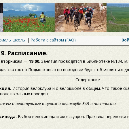
риалы школы
Работа с сайтом (FAQ)
Во
9. Расписание.
о вторникам —
19:00
. Занятия проводятся в Библиотеке №134, м.
 для скаток по Подмосковью по выходным будет объявляться дл
Содержание
кция.
История велоклуба и о велошколе в общем. Что такое ска
Анонс школьных походов.
ажем о велотуризме в целом и велоклубе 3×9 в частности.
сипеда.
Выбор велосипеда и аксессуаров. Практика перевозки 