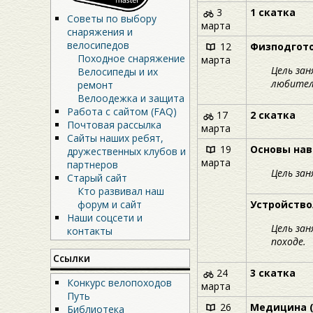
3
1 скатка
Советы по выбору
марта
снаряжения и
велосипедов
12
Физподгото
Походное снаряжение
марта
Цель зан
Велосипеды и их
любител
ремонт
Велоодежка и защита
Работа с сайтом (FAQ)
17
2 скатка
Почтовая рассылка
марта
Сайты наших ребят,
19
Основы нав
дружественных клубов и
марта
партнеров
Цель зан
Старый сайт
Кто развивал наш
форум и сайт
Устройство
Наши соцсети и
Цель зан
контакты
походе.
Ссылки
24
3 скатка
Конкурс велопоходов
марта
Путь
26
Медицина (
Библиотека