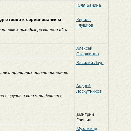
Юля Бачина
одготовка к соревнованиям
Кирилл
Глушков
отовке к походам различной КС и
Алексей
Старшинов
Василий Лаур
арте и принципах ориентирования.
Андрей
Лоскутников
и в группе и кто что делает в
Дмитрий
Гришин
Мухаммад