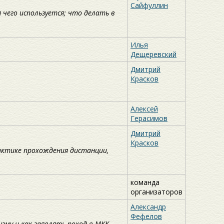
Сайфуллин
 чего используется; что делать в
Илья
Дещеревский
Дмитрий
Красков
Алексей
Герасимов
Дмитрий
Красков
актике прохождения дистанции,
команда
организаторов
Александр
Фефелов
му и как заявлять поход в МКК.