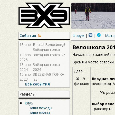
События
Форум
Мате
18 апр
Весна! Велосипед!
Велошкола 201
Звёздная гонка
2026!
Начало всех занятий п
19 апр
Звёздная гонка ’25
2025
Время и место встречи
13 апр
Звёздная гонка
2024
2024
Дата
15 апр
ЗВЕЗДНАЯ ГОНКА
19
Вводная ле
2023
’23
февраля
велопоход. 
Все события
Мы расск
Разделы
Клуб
Выбор вело
Наши походы
транспорта.
Наши планы