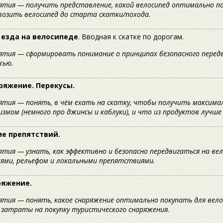
нятия — получить представление, какой велосипед оптимально п
возить велосипед до старта скатки/похода.
 езда на велосипеде
. Вводная к скатке по дорогам.
ятия — сформировать понимание о принципах безопасного передв
жью.
ряжение. Перекусы.
ятия — понять, в чём ехать на скатку, чтобы получить максим
змом (немного про джинсы и каблуки), и что из продуктов лучше 
е препятствий.
ятия — узнать, как эффективно и безопасно передвигаться на ве
ями, рельефом и локальными препятствиями.
ряжение.
нятия — понять, какое снаряжение оптимально покупать для вел
 затраты на покупку туристического снаряжения.