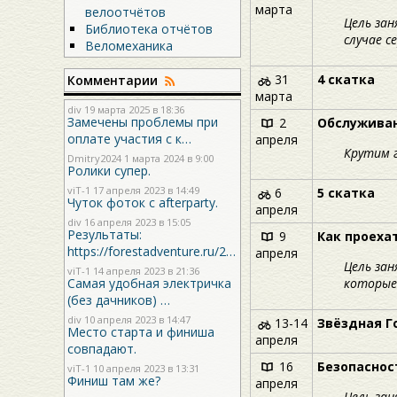
марта
велоотчётов
Цель зан
Библиотека отчётов
случае с
Веломеханика
31
4 скатка
Комментарии
марта
div
19 марта 2025 в 18:36
Замечены проблемы при
2
Обслуживан
оплате участия с к…
апреля
Крутим г
Dmitry2024
1 марта 2024 в 9:00
Ролики супер.
viT-1
17 апреля 2023 в 14:49
6
5 скатка
Чуток фоток с afterparty.
апреля
div
16 апреля 2023 в 15:05
Результаты:
9
Как проеха
https://forestadventure.ru/2…
апреля
Цель за
viT-1
14 апреля 2023 в 21:36
Самая удобная электричка
которые
(без дачников) …
div
10 апреля 2023 в 14:47
13-14
Звёздная Г
Место старта и финиша
апреля
совпадают.
16
Безопаснос
viT-1
10 апреля 2023 в 13:31
Финиш там же?
апреля
Цель зан