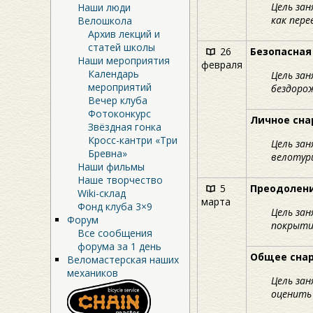
Цель за
Наши люди
как пере
Велошкола
Архив лекций и
статей школы
26
Безопасная
Наши мероприятия
февраля
Календарь
Цель зан
мероприятий
бездоро
Вечер клуба
Фотоконкурс
Личное сна
Звёздная гонка
Кросс-кантри «Три
Цель зан
Бревна»
велотури
Наши фильмы
Наше творчество
5
Преодолени
Wiki-склад
марта
Фонд клуба 3×9
Цель зан
Форум
покрыти
Все сообщения
форума за 1 день
Общее сна
Веломастерская наших
механиков
Цель за
оценить