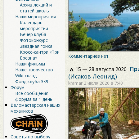
Архив лекций и
статей школы
Наши мероприятия
Календарь
мероприятий
Вечер клуба
Фотоконкурс
Звёздная гонка
Кросс-кантри «Три
Комментариев нет
Бревна»
Наши фильмы
Пр
15 — 28 августа 2020
Наше творчество
Wiki-склад
(Исаков Леонид)
Фонд клуба 3×9
kramar
2 июля 2020 в 7:40
Форум
Все сообщения
форума за 1 день
Веломастерская наших
механиков
Советы по выбору