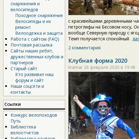
снаряжения и
велосипедов
Походное снаряжение
с красивейшими деревянными ча
Велосипеды и их
петроглифы на Бесовом носу, О
ремонт
вообще Северную природу с ягод
Велоодежка и защита
Темп получается спокойный.
да
Работа с сайтом (FAQ)
Почтовая рассылка
2 комментария
Сайты наших ребят,
дружественных клубов и
Клубная форма 2020
партнеров
kramar
26 февраля 2020 в 19:48
Старый сайт
Кто развивал наш
форум и сайт
Наши соцсети и
контакты
Ссылки
Конкурс велопоходов
Путь
Библиотека
велоотчётов
Библиотека отчётов