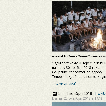
новые! И ОченьОченьОчень важ
Ждём всех кому интересна жизнь
пятницу 30 ноября 2018 года.
Собрание состоится по адресу Л
Теперь подробнее о повестке дн
1 комментарий
Нояб
2 — 4 ноября 2018
kramar
20 октября 2018 в 19:19