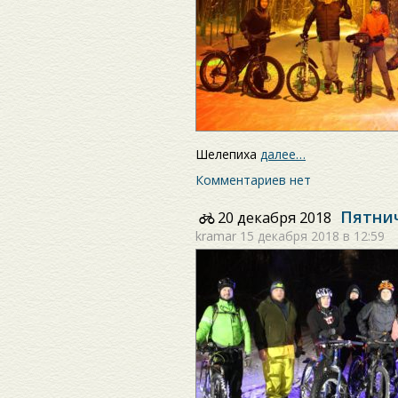
Шелепиха
далее…
Комментариев нет
Пятни
20 декабря 2018
kramar
15 декабря 2018 в 12:59