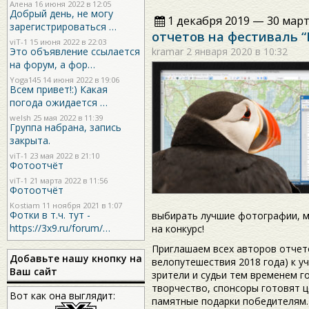
Алена 16 июня 2022 в 12:05
Добрый день, не могу
1 декабря 2019 — 30 март
зарегистрироваться …
отчетов на фестиваль “
viT-1
15 июня 2022 в 22:03
kramar
2 января 2020 в 10:32
Это объявление ссылается
на форум, а фор…
Yoga145
14 июня 2022 в 19:06
Всем привет!:) Какая
погода ожидается …
welsh
25 мая 2022 в 11:39
Группа набрана, запись
закрыта.
viT-1
23 мая 2022 в 21:10
Фотоотчёт
viT-1
21 марта 2022 в 11:56
Фотоотчёт
Kostiam
11 ноября 2021 в 1:07
Фотки в т.ч. тут -
выбирать лучшие фотографии, м
https://3x9.ru/forum/…
на конкурс!
Приглашаем всех авторов отчет
Добавьте нашу кнопку на
велопутешествия 2018 года) к уч
Ваш сайт
зрители и судьи тем временем г
творчество, спонсоры готовят 
Вот как она выглядит:
памятные подарки победителям