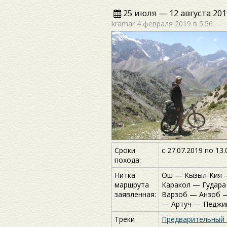
25 июля — 12 августа 201
kramar
4 февраля 2019 в 5:56
Сроки
c 27.07.2019 по 13.
похода:
Нитка
Ош — Кызыл-Кия 
маршрута
Каракол — Гудар
заявленная:
Варзоб — Анзоб 
— Артуч — Педжи
Треки
Предварительный 