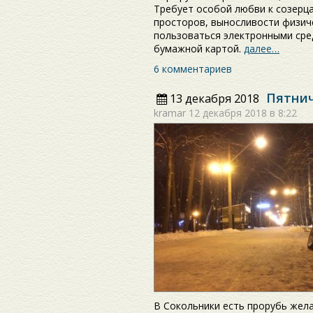
Требует особой любви к созерц
просторов, выносливости физиче
пользоваться электронными сре
бумажной картой.
далее…
6 комментариев
Пятнич
13 декабря 2018
kramar
12 декабря 2018 в 8:22
В Сокольники есть прорубь жел