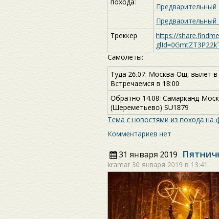
похода:
Предварительный т
Предварительный т
Треккер
https://share.findm
glId=0GmtZT3P22kT
Самолеты:
Туда 26.07: Москва-Ош, вылет в
Встречаемся в 18:00
Обратно 14.08: Самарканд-Москв
(Шереметьево) SU1879
Тема с новостями из похода на
Комментариев нет
Пятнич
31 января 2019
kramar
30 января 2019 в 13:41