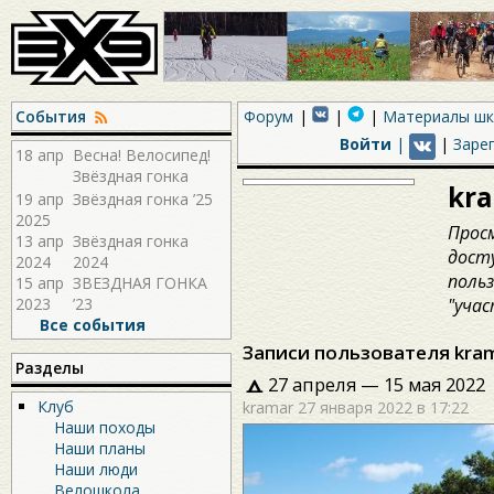
События
Форум
Материалы ш
Войти
|
|
Заре
18 апр
Весна! Велосипед!
Звёздная гонка
kr
2026!
19 апр
Звёздная гонка ’25
2025
Прос
13 апр
Звёздная гонка
дост
2024
2024
поль
15 апр
ЗВЕЗДНАЯ ГОНКА
2023
’23
"учас
Все события
Записи пользователя kra
Разделы
27 апреля — 15 мая 2022
Клуб
kramar
27 января 2022 в 17:22
Наши походы
Наши планы
Наши люди
Велошкола