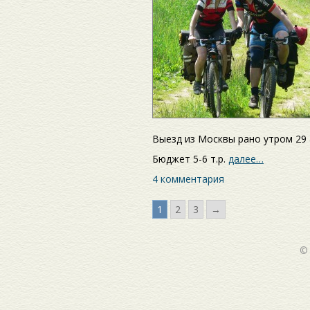
Выезд из Москвы рано утром 29 
Бюджет 5-6 т.р.
далее…
4 комментария
1
2
3
→
©