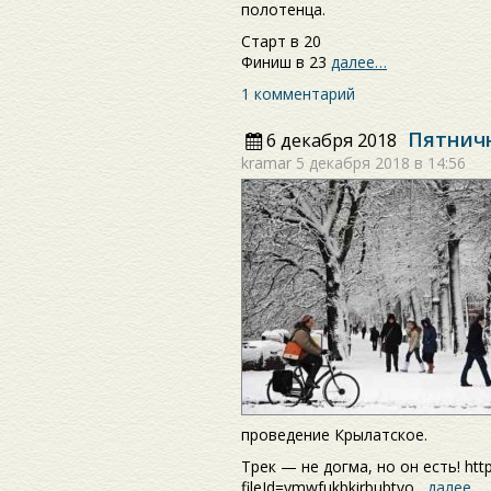
полотенца.
Старт в 20
Финиш в 23
далее…
1 комментарий
Пятнич
6 декабря 2018
kramar
5 декабря 2018 в 14:56
проведение Крылатское.
Трек — не догма, но он есть! htt
fileId=ymwfukbkirbubtvo
далее…