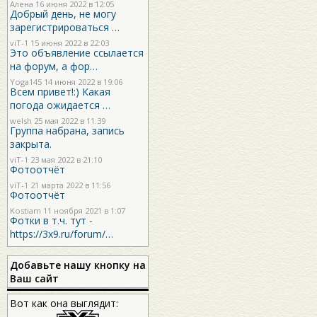
Алена 16 июня 2022 в 12:05
Добрый день, не могу
зарегистрироваться …
viT-1
15 июня 2022 в 22:03
Это объявление ссылается
на форум, а фор…
Yoga145
14 июня 2022 в 19:06
Всем привет!:) Какая
погода ожидается …
welsh
25 мая 2022 в 11:39
Группа набрана, запись
закрыта.
viT-1
23 мая 2022 в 21:10
Фотоотчёт
viT-1
21 марта 2022 в 11:56
Фотоотчёт
Kostiam
11 ноября 2021 в 1:07
Фотки в т.ч. тут -
https://3x9.ru/forum/…
Добавьте нашу кнопку на
Ваш сайт
Вот как она выглядит: