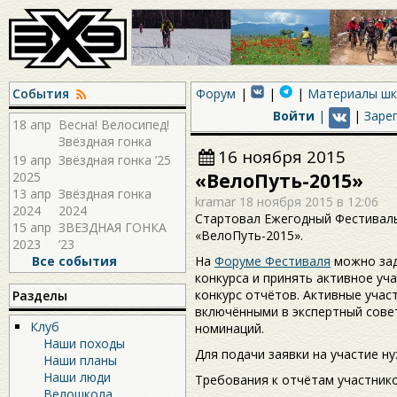
События
Форум
Материалы ш
Войти
|
|
Заре
18 апр
Весна! Велосипед!
Звёздная гонка
16 ноября 2015
2026!
19 апр
Звёздная гонка ’25
2025
«ВелоПуть-2015»
13 апр
Звёздная гонка
kramar
18 ноября 2015 в 12:06
2024
2024
Стартовал Ежегодный Фестиваль
15 апр
ЗВЕЗДНАЯ ГОНКА
«ВелоПуть-2015».
2023
’23
Все события
На
Форуме Фестиваля
можно зад
конкурса и принять активное уч
конкурс отчётов. Активные учас
Разделы
включёнными в экспертный сове
Клуб
номинаций.
Наши походы
Для подачи заявки на участие н
Наши планы
Наши люди
Требования к отчётам участник
Велошкола