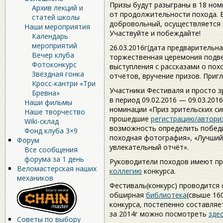
Призы будут разыграны в 18 номи
Архив лекций и
от продолжительности похода. 
статей школы
добровольный, осуществляется 
Наши мероприятия
Участвуйте и побеждайте!
Календарь
мероприятий
26.03.2016г(дата предварительн
Вечер клуба
торжественная церемония подве
Фотоконкурс
выступления с рассказами о пох
Звёздная гонка
отчётов, вручение призов. При
Кросс-кантри «Три
Участники Фестиваля и просто 
Бревна»
в период 09.02.2016 — 09.03.201
Наши фильмы
номинации «Приз зрительских си
Наше творчество
прошедшие
регистрацию/автори
Wiki-склад
возможность определить победи
Фонд клуба 3×9
походная фотография», «Лучший
Форум
увлекательный отчёт».
Все сообщения
форума за 1 день
Руководители походов имеют п
Веломастерская наших
коллегию
конкурса.
механиков
Фестиваль(конкурс) проводится с
обширная
библиотека
(свыше 16
конкурса, постепенно составляе
за 2014г можно посмотреть
зде
Советы по выбору