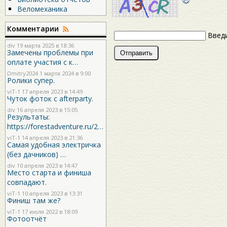
Веломеханика
Комментарии
Введи
div
19 марта 2025 в 18:36
Замечены проблемы при
оплате участия с к…
Dmitry2024
1 марта 2024 в 9:00
Ролики супер.
viT-1
17 апреля 2023 в 14:49
Чуток фоток с afterparty.
div
16 апреля 2023 в 15:05
Результаты:
https://forestadventure.ru/2…
viT-1
14 апреля 2023 в 21:36
Самая удобная электричка
(без дачников) …
div
10 апреля 2023 в 14:47
Место старта и финиша
совпадают.
viT-1
10 апреля 2023 в 13:31
Финиш там же?
viT-1
17 июля 2022 в 18:09
Фотоотчёт