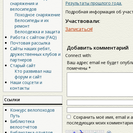
Результаты прошлого года.
снаряжения и
велосипедов
Подробная информация об учас
Походное снаряжение
Участвовали:
Велосипеды и их
ремонт
Записаться!
Велоодежка и защита
Работа с сайтом (FAQ)
Почтовая рассылка
Добавить комментарий
Сайты наших ребят,
дружественных клубов и
Connect with:
партнеров
Ваш адрес email не будет опубл
Старый сайт
помечены
*
Кто развивал наш
форум и сайт
Наши соцсети и
контакты
Ссылки
Конкурс велопоходов
Путь
Сохранить моё имя, email и 
Библиотека
последующих моих комментарие
велоотчётов
Библиотека отчётов